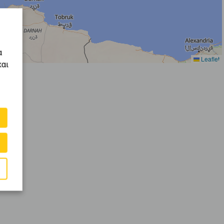
α
Leaflet
και