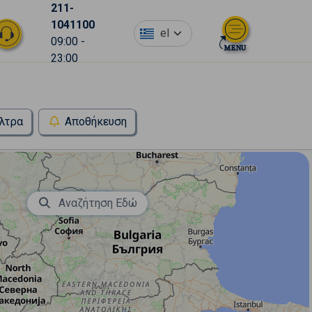
211-
1041100
el
09:00 -
23:00
λτρα
Αποθήκευση
Αναζήτηση Εδώ