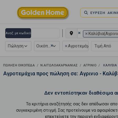
ΕΥΡΕΣΗ ΑΚΙ
×
×
Αναζ. με κωδικό
Καλύβια(Αγρινι
×
×
Πώληση
Οικόπεδο
Αγροτεμάχιο
ΠΏΛΗΣΗ ΟΙΚΌΠΕΔΑ
Ν.ΑΙΤΩΛΟΑΚΑΡΝΑΝΙΑΣ
ΑΓΡΙΝΙΟ
ΚΑΛΎΒΙΑ
Αγροτεμάχια προς πώληση σε: Αγρινιο - Καλύβ
Δεν εντοπίστηκαν διαθέσιμα α
Τα κριτήρια αναζήτησής σας δεν απέδωσαν απο
συγκεκριμένη στιγμή. Σας προτείνουμε να αφαιρέσετ
επεκτείνετε την περιοχή ενδιαφέροντ