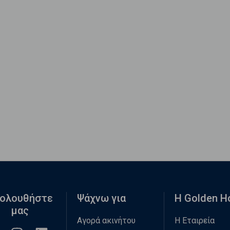
ολουθήστε
Ψάχνω για
Η Golden 
μας
Αγορά ακινήτου
Η Εταιρεία