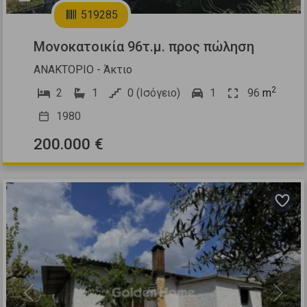
519285
Μονοκατοικία 96τ.μ. προς πώληση
ΑΝΑΚΤΟΡΙΟ - Άκτιο
2
2
1
0 (Ισόγειο)
1
96
m
1980
200.000 €
Previous
Next