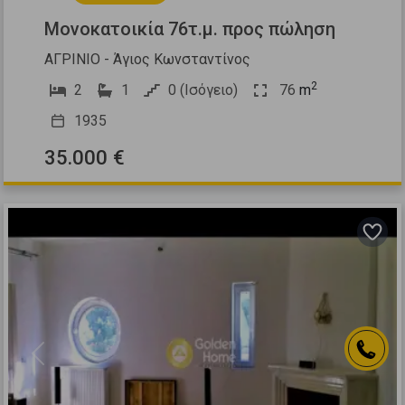
Μονοκατοικία 76τ.μ. προς πώληση
ΑΓΡΙΝΙΟ - Άγιος Κωνσταντίνος
2
2
1
0 (Ισόγειο)
76
m
1935
35.000 €
Previous
Next