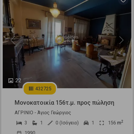
Previous
Next
22
432725
Μονοκατοικία 156τ.μ. προς πώληση
ΑΓΡΙΝΙΟ - Άγιος Γεώργιος
2
3
1
0 (Ισόγειο)
1
156
m
1990