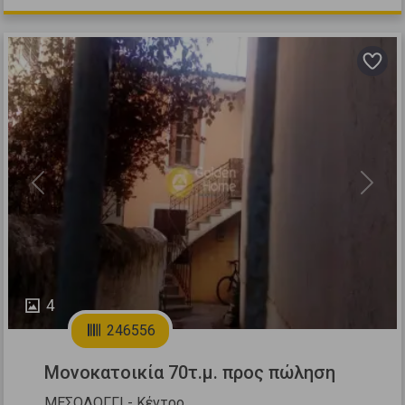
Previous
Next
4
246556
Μονοκατοικία 70τ.μ. προς πώληση
ΜΕΣΟΛΟΓΓΙ - Κέντρο