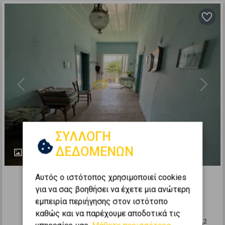
Previous
Next
ΣΥΛΛΟΓΗ
ΔΕΔΟΜΕΝΩΝ
4
437455
Αυτός ο ιστότοπος χρησιμοποιεί cookies
Μονοκατοικία 221τ.μ. προς πώληση
για να σας βοηθήσει να έχετε μια ανώτερη
εμπειρία περιήγησης στον ιστότοπο
ΝΑΥΠΑΚΤΟΣ - Κέντρο
καθώς και να παρέχουμε αποδοτικά τις
2
3
1
0 (Ισόγειο)
3
221
m