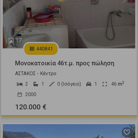
Previous
Next
17
440841
Μονοκατοικία 46τ.μ. προς πώληση
ΑΣΤΑΚΟΣ - Κέντρο
2
2
1
0 (Ισόγειο)
1
46
m
2000
120.000 €