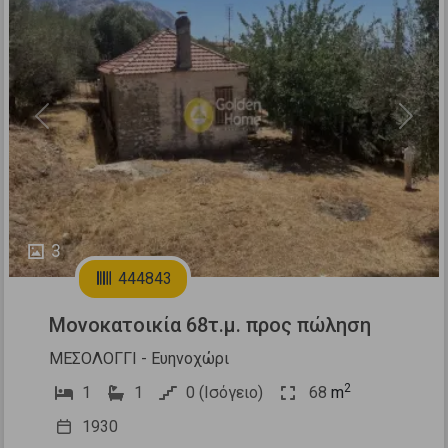
Previous
Next
3
444843
Μονοκατοικία 68τ.μ. προς πώληση
ΜΕΣΟΛΟΓΓΙ - Ευηνοχώρι
2
1
1
0 (Ισόγειο)
68
m
1930