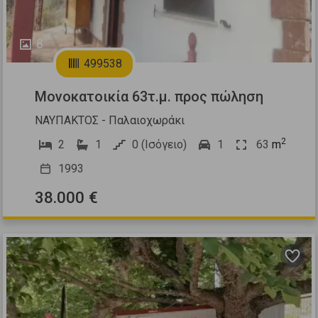
8
499538
Μονοκατοικία 63τ.μ. προς πώληση
ΝΑΥΠΑΚΤΟΣ - Παλαιοχωράκι
2
2
1
0 (Ισόγειο)
1
63
m
1993
38.000 €