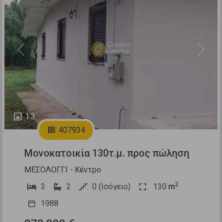
Previous
Next
13
407934
Μονοκατοικία 130τ.μ. προς πώληση
ΜΕΣΟΛΟΓΓΙ - Κέντρο
2
3
2
0 (Ισόγειο)
130
m
1988