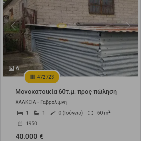
Previous
Next
6
472723
Μονοκατοικία 60τ.μ. προς πώληση
ΧΑΛΚΕΙΑ - Γαβρολίμνη
2
1
1
0 (Ισόγειο)
60
m
1950
40.000 €