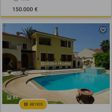
150.000 €
Previous
Next
83
481905