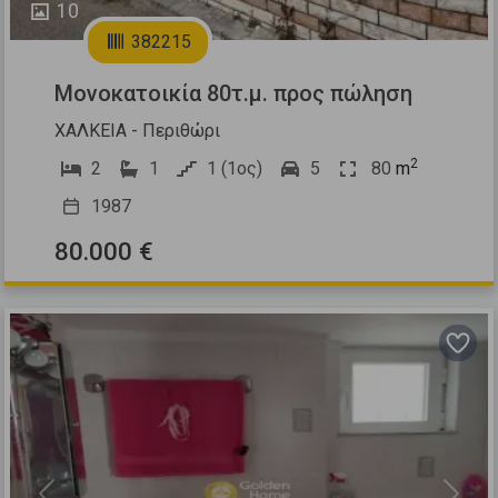
10
382215
Μονοκατοικία 80τ.μ. προς πώληση
ΧΑΛΚΕΙΑ - Περιθώρι
2
2
1
1 (1ος)
5
80
m
1987
80.000 €