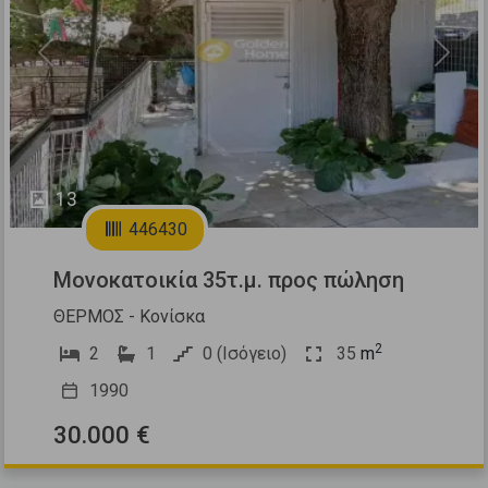
Previous
Next
13
446430
Μονοκατοικία 35τ.μ. προς πώληση
ΘΕΡΜΟΣ - Κονίσκα
2
2
1
0 (Ισόγειο)
35
m
1990
30.000 €