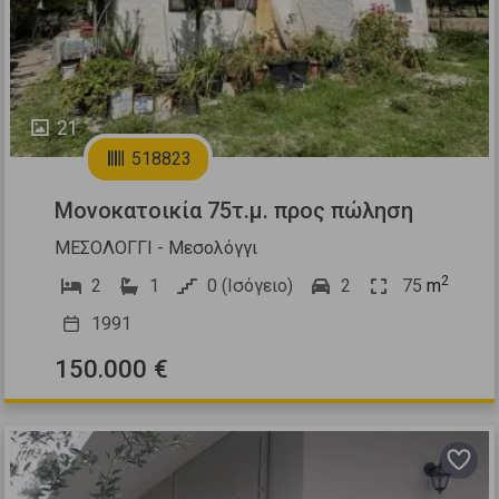
21
518823
Μονοκατοικία 75τ.μ. προς πώληση
ΜΕΣΟΛΟΓΓΙ - Μεσολόγγι
2
2
1
0 (Ισόγειο)
2
75
m
1991
150.000 €