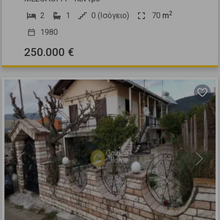
2
2
1
0 (Ισόγειο)
70
m
1980
250.000 €
Previous
Next