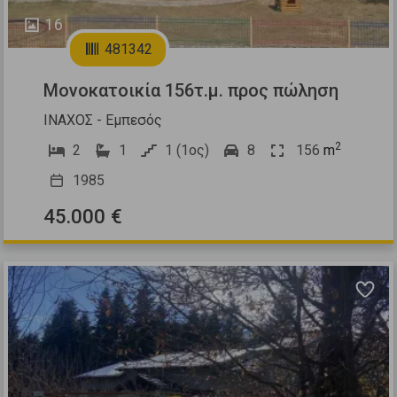
16
481342
Μονοκατοικία 156τ.μ. προς πώληση
ΙΝΑΧΟΣ - Εμπεσός
2
2
1
1 (1ος)
8
156
m
1985
45.000 €