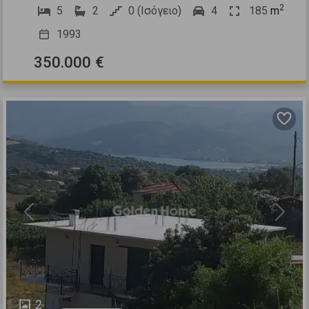
2
5
2
0 (Ισόγειο)
4
185
m
1993
350.000 €
Previous
Next
2