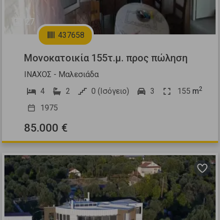
27
437658
Μονοκατοικία 155τ.μ. προς πώληση
ΙΝΑΧΟΣ - Μαλεσιάδα
2
4
2
0 (Ισόγειο)
3
155
m
1975
85.000 €