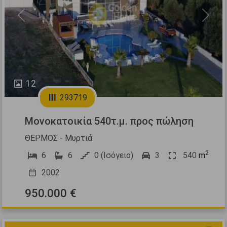
Previous
Next
12
293719
Μονοκατοικία 540τ.μ. προς πώληση
ΘΕΡΜΟΣ - Μυρτιά
2
6
6
0 (Ισόγειο)
3
540
m
2002
950.000 €