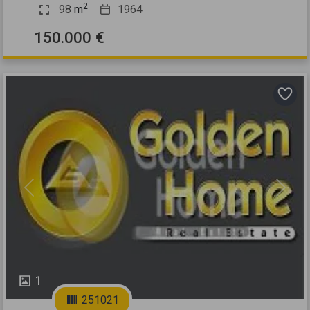
2
98
m
1964
150.000 €
Previous
Next
1
251021