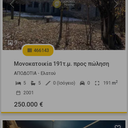
Previous
Next
3
466143
Μονοκατοικία 191τ.μ. προς πώληση
ΑΠΟΔΟΤΙΑ - Ελατού
2
5
5
0 (Ισόγειο)
0
191
m
2001
250.000 €