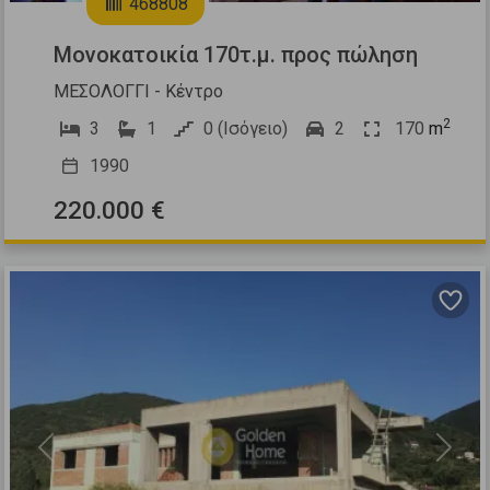
468808
Μονοκατοικία 170τ.μ. προς πώληση
ΜΕΣΟΛΟΓΓΙ - Κέντρο
2
3
1
0 (Ισόγειο)
2
170
m
1990
220.000 €
Previous
Next