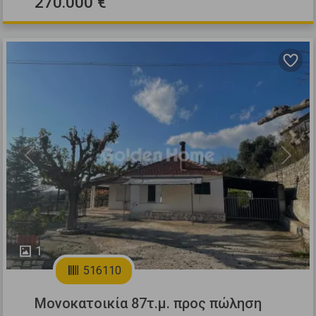
270.000 €
Previous
Next
1
516110
Μονοκατοικία 87τ.μ. προς πώληση