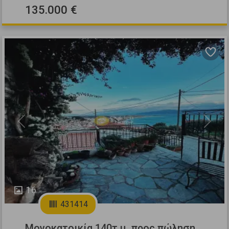
135.000 €
Previous
Next
16
431414
Μονοκατοικία 140τ.μ. προς πώληση