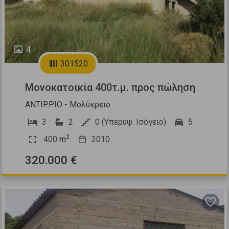
4
301520
Μονοκατοικία 400τ.μ. προς πώληση
ΑΝΤΙΡΡΙΟ - Μολύκρειο
3
2
0 (Υπερυψ. Ισόγειο)
5
2
400
m
2010
320.000 €