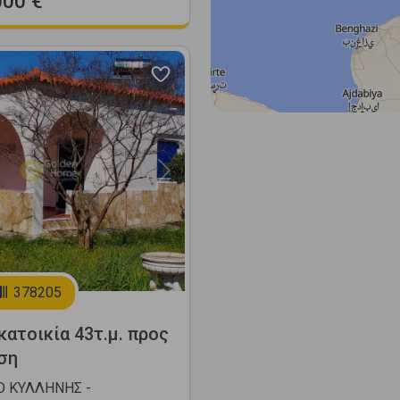
000 €
Next
378205
ατοικία 43τ.μ. προς
ση
Ο ΚΥΛΛΗΝΗΣ -