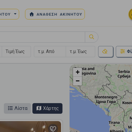
ΝΗΤΟΥ
ΑΝΑΘΕΣΗ ΑΚΙΝΗΤΟΥ
Φί
+
−
Λίστα
Χάρτης