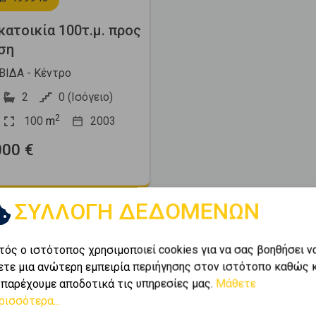
ατοικία 100τ.μ. προς
ση
ΙΔΑ - Κέντρο
2
0 (Ισόγειο)
2
100
m
2003
000 €
ΣΥΛΛΟΓΗ ΔΕΔΟΜΕΝΩΝ
τός ο ιστότοπος χρησιμοποιεί cookies για να σας βοηθήσει ν
ετε μια ανώτερη εμπειρία περιήγησης στον ιστότοπο καθώς 
 παρέχουμε αποδοτικά τις υπηρεσίες μας.
Μάθετε
ρισσότερα...
Next