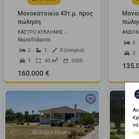
Μονοκατοικία 43τ.μ. προς
Μονοκ
πώληση
πώλη
ΚΑΣΤΡΟ ΚΥΛΛΗΝΗΣ -
ΑΝΔΡΑΒ
Νεραϊδόβρυση
3
2
1
0 (Ισόγειο)
3
2
1
43
m
2005
135.
160.000 €
Αυ
έχ
να
πε
Previous
Next
Previous