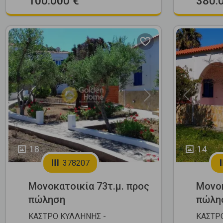
100.000 €
380.
Previous
Next
Previous
18
14
378207
Μονοκατοικία 73τ.μ. προς
Μονοκ
πώληση
πώλη
ΚΑΣΤΡΟ ΚΥΛΛΗΝΗΣ -
ΚΑΣΤΡ