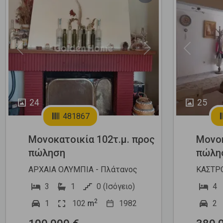
Previous
Next
Previous
24
25
481867
Μονοκατοικία 102τ.μ. προς
Μονοκ
πώληση
πώλη
ΑΡΧΑΙΑ ΟΛΥΜΠΙΑ - Πλάτανος
ΚΑΣΤΡΟ
3
1
0 (Ισόγειο)
4
2
1
102
m
1982
2