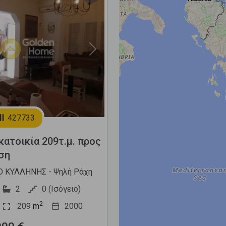
Next
427733
ατοικία 209τ.μ. προς
ση
 ΚΥΛΛΗΝΗΣ - Ψηλή Ράχη
2
0 (Ισόγειο)
2
209
m
2000