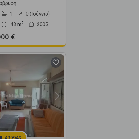
όβρυση
1
0 (Ισόγειο)
2
43
m
2005
000 €
Next
499943