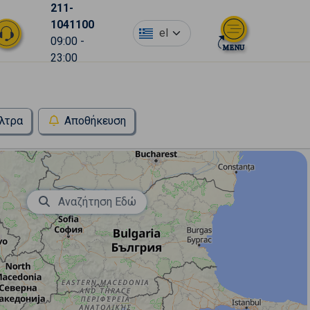
211-
1041100
el
09:00 -
23:00
λτρα
Αποθήκευση
Αναζήτηση Εδώ