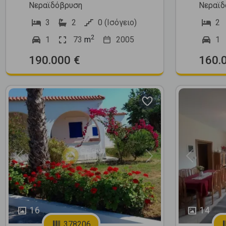
Νεραϊδόβρυση
Νεραϊδ
3
2
0 (Ισόγειο)
2
2
1
73
m
2005
1
190.000 €
160.
Previous
Next
Previous
16
14
378206