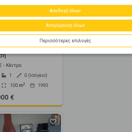
Αποδοχή όλων
Απαγόρευση όλων
368938
Περισσότερες επιλογές
ατοικία 100τ.μ. προς
ση
 - Κέντρο
1
0 (Ισόγειο)
2
100
m
1993
000 €