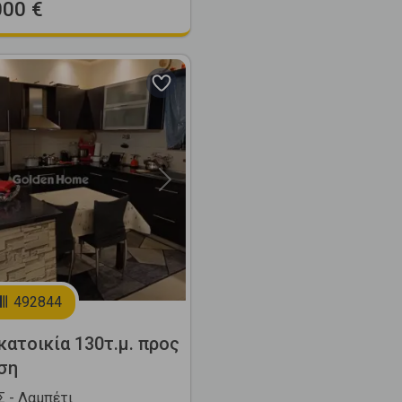
000 €
Next
492844
ατοικία 130τ.μ. προς
ση
 - Λαμπέτι