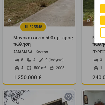
15
35
525548
Μονοκατοικία 500τ.μ. προς
Μονοκ
πώληση
πώλη
ΑΜΑΛΙΑΔΑ - Κέντρο
ΠΥΡΓΟΣ
8
4
0 (Ισόγειο)
3
2
4
500
m
2008
1
1.250.000 €
240.