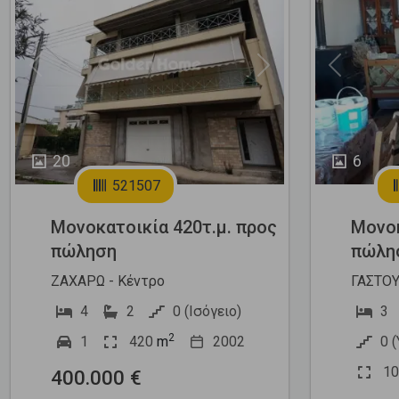
Previous
Next
Previous
20
6
521507
Μονοκατοικία 420τ.μ. προς
Μονοκ
πώληση
πώλη
ΖΑΧΑΡΩ - Κέντρο
ΓΑΣΤΟΥ
4
2
0 (Ισόγειο)
3
2
1
420
m
2002
0 
10
400.000 €