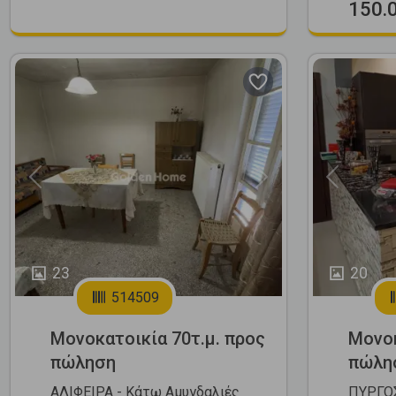
150.
Previous
Next
Previous
23
20
514509
Μονοκατοικία 70τ.μ. προς
Μονοκ
πώληση
πώλη
ΑΛΙΦΕΙΡΑ - Κάτω Αμυγδαλιές
ΠΥΡΓΟΣ