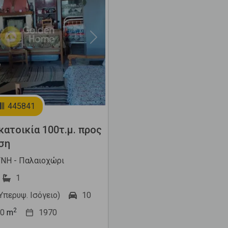
Next
445841
ατοικία 100τ.μ. προς
ση
ΝΗ - Παλαιοχώρι
1
(Υπερυψ. Ισόγειο)
10
2
0
m
1970