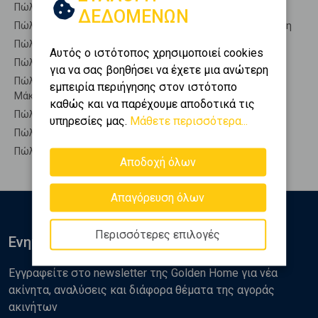
Πώληση Οικίες ΑΛΕΞΑΝΔΡΟΥΠΟΛΗ - Μάκρη
ΔΕΔΟΜΕΝΩΝ
Πώληση Οροφοδιαμερίσματα ΑΛΕΞΑΝΔΡΟΥΠΟΛΗ - Μάκρη
Πώληση Οροφομεζονέτες ΑΛΕΞΑΝΔΡΟΥΠΟΛΗ - Μάκρη
Αυτός ο ιστότοπος χρησιμοποιεί cookies
Πώληση Ρετιρέ ΑΛΕΞΑΝΔΡΟΥΠΟΛΗ - Μάκρη
για να σας βοηθήσει να έχετε μια ανώτερη
Πώληση Συγκροτήματα κατοικιών ΑΛΕΞΑΝΔΡΟΥΠΟΛΗ -
εμπειρία περιήγησης στον ιστότοπο
Μάκρη
καθώς και να παρέχουμε αποδοτικά τις
Πώληση Υπόγεια ΑΛΕΞΑΝΔΡΟΥΠΟΛΗ - Μάκρη
υπηρεσίες μας.
Μάθετε περισσότερα...
Πώληση Υπόσκαφα ΑΛΕΞΑΝΔΡΟΥΠΟΛΗ - Μάκρη
Πώληση Υπολ. υψουν ΑΛΕΞΑΝΔΡΟΥΠΟΛΗ - Μάκρη
Αποδοχή όλων
Απαγόρευση όλων
Περισσότερες επιλογές
Ενημερωθείτε
Εγγραφείτε στο newsletter της Golden Home για νέα
ακίνητα, αναλύσεις και διάφορα θέματα της αγοράς
ακινήτων