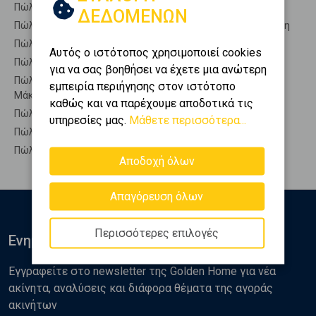
Πώληση Οικίες ΑΛΕΞΑΝΔΡΟΥΠΟΛΗ - Μάκρη
ΔΕΔΟΜΕΝΩΝ
Πώληση Οροφοδιαμερίσματα ΑΛΕΞΑΝΔΡΟΥΠΟΛΗ - Μάκρη
Πώληση Οροφομεζονέτες ΑΛΕΞΑΝΔΡΟΥΠΟΛΗ - Μάκρη
Αυτός ο ιστότοπος χρησιμοποιεί cookies
Πώληση Ρετιρέ ΑΛΕΞΑΝΔΡΟΥΠΟΛΗ - Μάκρη
για να σας βοηθήσει να έχετε μια ανώτερη
Πώληση Συγκροτήματα κατοικιών ΑΛΕΞΑΝΔΡΟΥΠΟΛΗ -
εμπειρία περιήγησης στον ιστότοπο
Μάκρη
καθώς και να παρέχουμε αποδοτικά τις
Πώληση Υπόγεια ΑΛΕΞΑΝΔΡΟΥΠΟΛΗ - Μάκρη
υπηρεσίες μας.
Μάθετε περισσότερα...
Πώληση Υπόσκαφα ΑΛΕΞΑΝΔΡΟΥΠΟΛΗ - Μάκρη
Πώληση Υπολ. υψουν ΑΛΕΞΑΝΔΡΟΥΠΟΛΗ - Μάκρη
Αποδοχή όλων
Απαγόρευση όλων
Περισσότερες επιλογές
Ενημερωθείτε
Εγγραφείτε στο newsletter της Golden Home για νέα
ακίνητα, αναλύσεις και διάφορα θέματα της αγοράς
ακινήτων