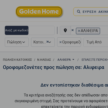
ΕΥΡΕΣΗ ΑΚΙ
×
×
Αναζ. με κωδικό
ΑΛΙΦΕΙΡΑ
×
×
Πώληση
Κατοικία
Οροφομεζονέτα
ΠΏΛΗΣΗ ΚΑΤΟΙΚΊΕΣ
Ν.ΗΛΕΙΑΣ
ΑΛΙΦΕΙΡΑ
ΕΠΙΛΈΞΤΕ ΠΕΡΙΟΧ
Οροφομεζονέτες προς πώληση σε: Αλιφειρα
Δεν εντοπίστηκαν διαθέσιμα α
Τα κριτήρια αναζήτησής σας δεν απέδωσαν απο
συγκεκριμένη στιγμή. Σας προτείνουμε να αφαιρέσετ
επεκτείνετε την περιοχή ενδιαφέροντ