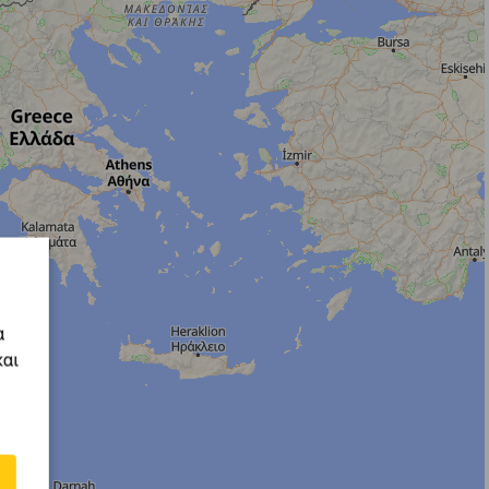
α
και