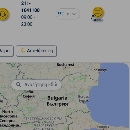
211-
1041100
el
09:00 -
23:00
λτρα
Αποθήκευση
Αναζήτηση Εδώ