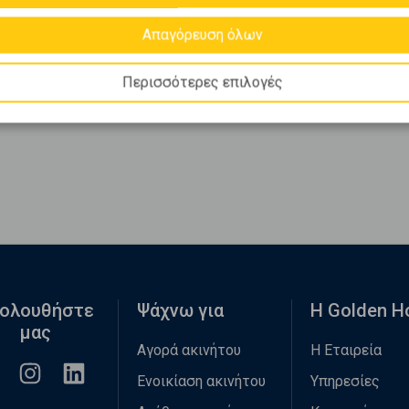
Απαγόρευση όλων
Περισσότερες επιλογές
ολουθήστε
Ψάχνω για
Η Golden 
μας
Αγορά ακινήτου
Η Εταιρεία
Ενοικίαση ακινήτου
Υπηρεσίες