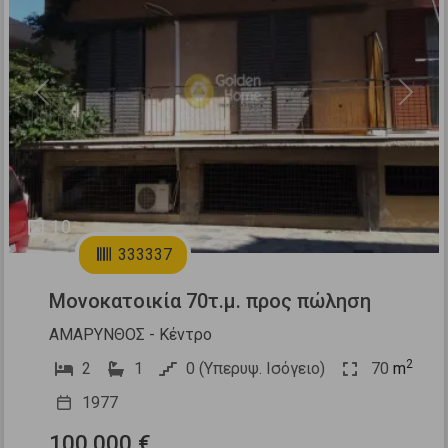
Previous
Next
10
333337
Μονοκατοικία 70τ.μ. προς πώληση
ΑΜΑΡΥΝΘΟΣ - Κέντρο
2
2
1
0 (Υπερυψ. Ισόγειο)
70
m
1977
100.000 €