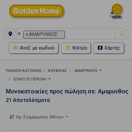
×
×
ΑΜΑΡΥΝΘΟΣ
Αναζ. με κωδικό
Φίλτρα
Χάρτης
ΠΏΛΗΣΗ ΚΑΤΟΙΚΊΕΣ
Ν.ΕΥΒΟΙΑΣ
ΑΜΑΡΥΝΘΟΣ
ΕΠΙΛΈΞΤΕ ΠΕΡΙΟΧΉ
Μονοκατοικίες προς πώληση σε: Αμαρυνθος
21 Αποτελέσματα
Ημ. Ενημέρωσης Φθίνον