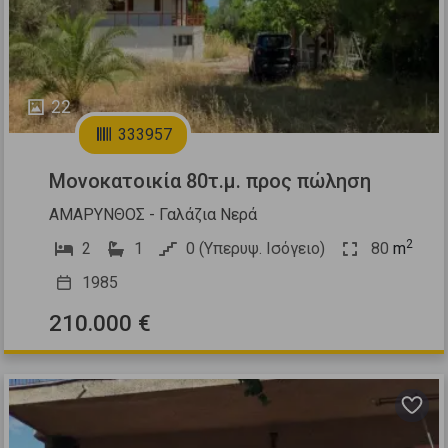
22
333957
Μονοκατοικία 80τ.μ. προς πώληση
ΑΜΑΡΥΝΘΟΣ - Γαλάζια Νερά
2
2
1
0 (Υπερυψ. Ισόγειο)
80
m
1985
210.000 €