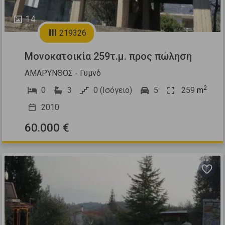
14
219326
Μονοκατοικία 259τ.μ. προς πώληση
ΑΜΑΡΥΝΘΟΣ - Γυμνό
2
0
3
0 (Ισόγειο)
5
259
m
2010
60.000 €