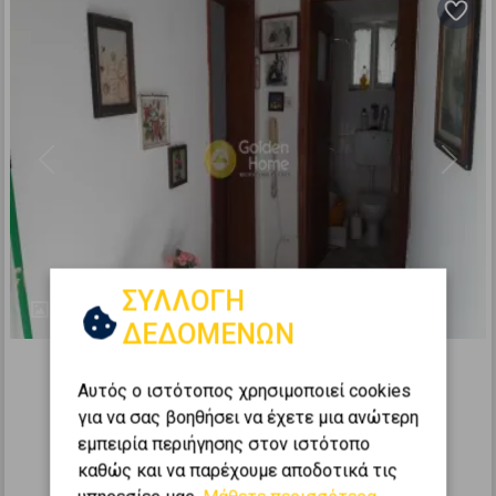
Previous
Next
ΣΥΛΛΟΓΗ
21
ΔΕΔΟΜΕΝΩΝ
267374
Μονοκατοικία 50τ.μ. προς πώληση
Αυτός ο ιστότοπος χρησιμοποιεί cookies
για να σας βοηθήσει να έχετε μια ανώτερη
ΑΜΑΡΥΝΘΟΣ - Μονή Αγίου Νικολάου
εμπειρία περιήγησης στον ιστότοπο
2
1
0 (Υπερυψ. Ισόγειο)
4
καθώς και να παρέχουμε αποδοτικά τις