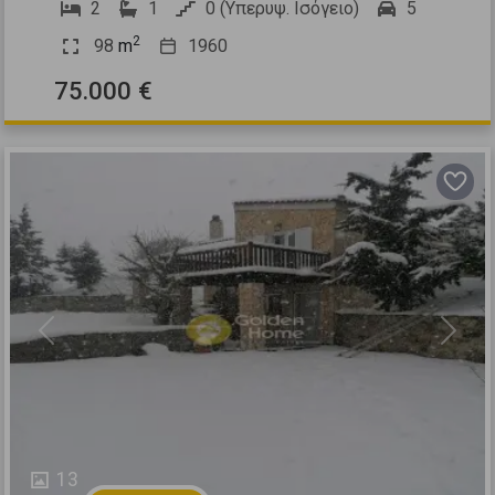
2
1
0 (Υπερυψ. Ισόγειο)
5
2
98
m
1960
75.000 €
Previous
Next
13