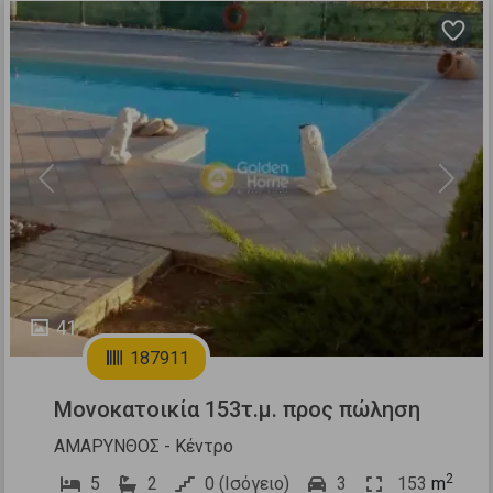
Previous
Next
41
187911
Μονοκατοικία 153τ.μ. προς πώληση
ΑΜΑΡΥΝΘΟΣ - Κέντρο
2
5
2
0 (Ισόγειο)
3
153
m