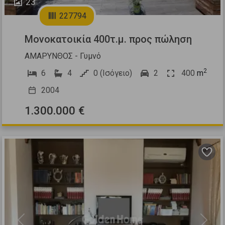
23
227794
Μονοκατοικία 400τ.μ. προς πώληση
ΑΜΑΡΥΝΘΟΣ - Γυμνό
2
6
4
0 (Ισόγειο)
2
400
m
2004
1.300.000 €
Previous
Next