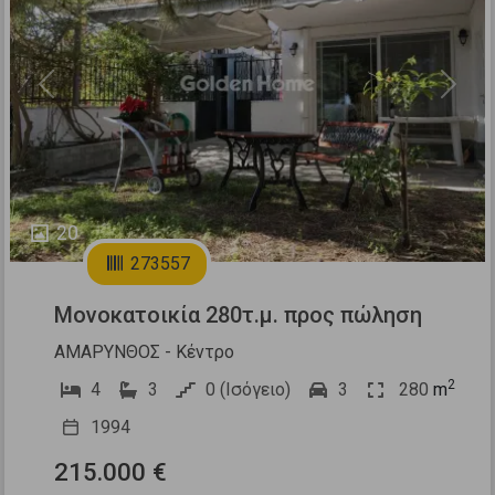
Previous
Next
20
273557
Μονοκατοικία 280τ.μ. προς πώληση
ΑΜΑΡΥΝΘΟΣ - Κέντρο
2
4
3
0 (Ισόγειο)
3
280
m
1994
215.000 €