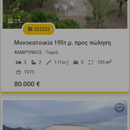
25
322232
Μονοκατοικία 195τ.μ. προς πώληση
ΑΜΑΡΥΝΘΟΣ - Γυμνό
2
3
2
1 (1ος)
0
195
m
1975
80.000 €