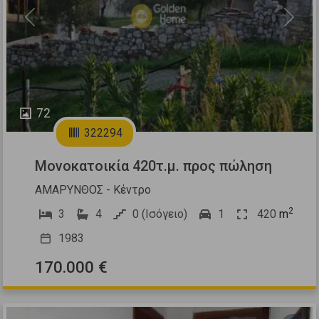
Previous
Next
72
322294
Μονοκατοικία 420τ.μ. προς πώληση
ΑΜΑΡΥΝΘΟΣ - Κέντρο
2
3
4
0 (Ισόγειο)
1
420
m
1983
170.000 €