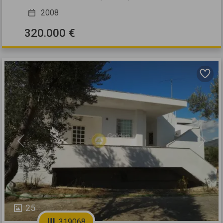
2008
320.000 €
Previous
Next
25
319068