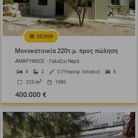
31
382898
Μονοκατοικία 220τ.μ. προς πώληση
ΑΜΑΡΥΝΘΟΣ - Γαλάζια Νερά
4
2
0 (Υπερυψ. Ισόγειο)
6
2
220
m
1985
400.000 €