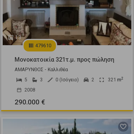
13
479610
Μονοκατοικία 321τ.μ. προς πώληση
ΑΜΑΡΥΝΘΟΣ - Καλλιθέα
2
5
3
0 (Ισόγειο)
2
321
m
2008
290.000 €