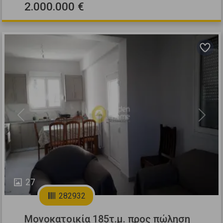
2.000.000 €
Previous
Next
27
282932
Μονοκατοικία 185τ.μ. προς πώληση