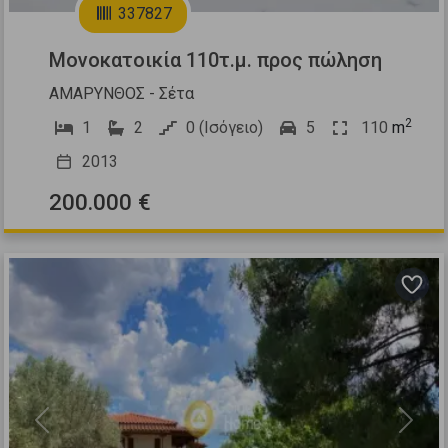
337827
Μονοκατοικία 110τ.μ. προς πώληση
ΑΜΑΡΥΝΘΟΣ - Σέτα
2
1
2
0 (Ισόγειο)
5
110
m
2013
200.000 €
Previous
Next