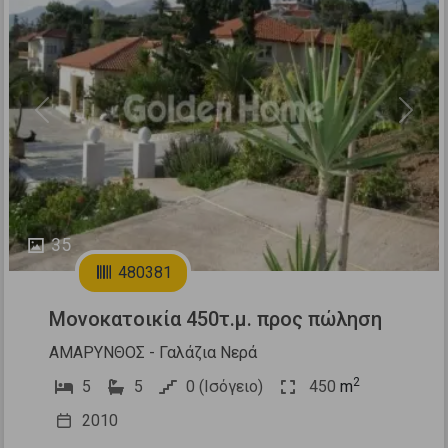
Previous
Next
35
480381
Μονοκατοικία 450τ.μ. προς πώληση
ΑΜΑΡΥΝΘΟΣ - Γαλάζια Νερά
2
5
5
0 (Ισόγειο)
450
m
2010