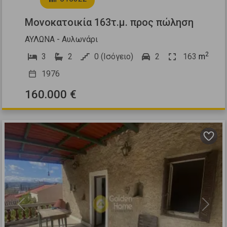
Μονοκατοικία 163τ.μ. προς πώληση
ΑΥΛΩΝΑ - Αυλωνάρι
2
3
2
0 (Ισόγειο)
2
163
m
1976
160.000 €
Previous
Next