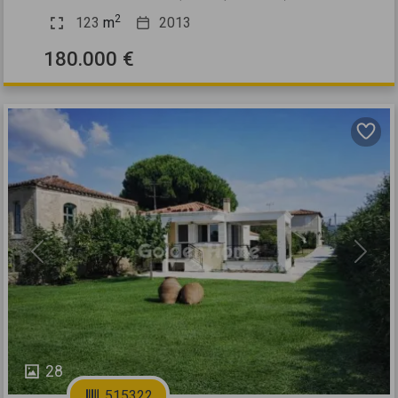
2
123
m
2013
180.000 €
Previous
Next
28
515322