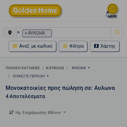
×
×
ΑΥΛΩΝΑ
Αναζ. με κωδικό
Φίλτρα
Χάρτης
ΠΏΛΗΣΗ ΚΑΤΟΙΚΊΕΣ
Ν.ΕΥΒΟΙΑΣ
ΑΥΛΩΝΑ
ΕΠΙΛΈΞΤΕ ΠΕΡΙΟΧΉ
Μονοκατοικίες προς πώληση σε: Αυλωνα
4 Αποτελέσματα
Ημ. Ενημέρωσης Φθίνον