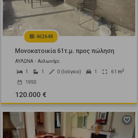
18
462648
Μονοκατοικία 61τ.μ. προς πώληση
ΑΥΛΩΝΑ - Αυλωνάρι
2
1
1
0 (Ισόγειο)
1
61
m
1950
120.000 €