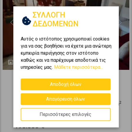
ΣΥΛΛΟΓΗ
ΔΕΔΟΜΕΝΩΝ
Previous
Next
Αυτός ο ιστότοπος χρησιμοποιεί cookies
για να σας βοηθήσει να έχετε μια ανώτερη
εμπειρία περιήγησης στον ιστότοπο
καθώς και να παρέχουμε αποδοτικά τις
10
υπηρεσίες μας.
Μάθετε περισσότερα...
399025
Μονοκατοικία 125τ.μ. προς πώληση
Αποδοχή όλων
ΑΥΛΩΝΑ - Άγιος Γεώργιος
Απαγόρευση όλων
2
3
2
0 (Ισόγειο)
4
125
m
1953
Περισσότερες επιλογές
190.000 €