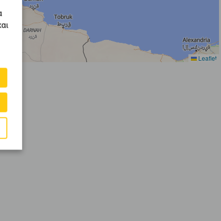
α
και
Leaflet