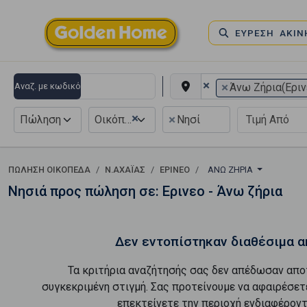
ΕΥΡΕΣΗ ΑΚΙ
×
×
Αναζ. με κωδικό
Άνω Ζήρια(Εριν
×
×
Πώληση
Οικόπεδο
Νησί
ΠΏΛΗΣΗ ΟΙΚΌΠΕΔΑ
Ν.ΑΧΑΪΑΣ
ΕΡΙΝΕΟ
ΆΝΩ ΖΉΡΙΑ
Νησιά προς πώληση σε: Ερινεο - Άνω ζήρια
Δεν εντοπίστηκαν διαθέσιμα α
Τα κριτήρια αναζήτησής σας δεν απέδωσαν απο
συγκεκριμένη στιγμή. Σας προτείνουμε να αφαιρέσετ
επεκτείνετε την περιοχή ενδιαφέροντ