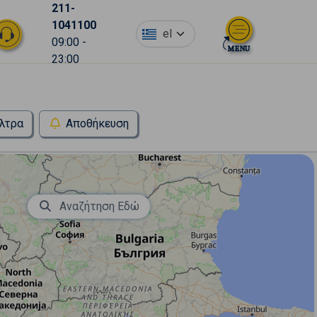
211-
1041100
el
09:00 -
23:00
λτρα
Αποθήκευση
Αναζήτηση Εδώ