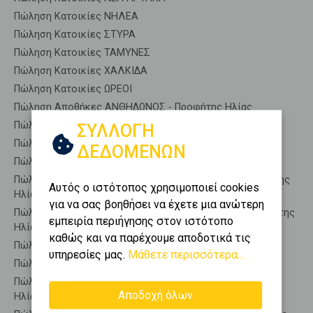
Πώληση Κατοικίες ΝΗΛΕΑ
Πώληση Κατοικίες ΣΤΥΡΑ
Πώληση Κατοικίες ΤΑΜΥΝΕΣ
Πώληση Κατοικίες ΧΑΛΚΙΔΑ
Πώληση Κατοικίες ΩΡΕΟΙ
Πώληση Αποθήκες ΑΝΘΗΔΩΝΟΣ - Προφήτης Ηλίας
Πώληση Γκαρσονιέρες ΑΝΘΗΔΩΝΟΣ - Προφήτης Ηλίας
ΣΥΛΛΟΓΗ
Πώληση Διαμερίσματα ΑΝΘΗΔΩΝΟΣ - Προφήτης Ηλίας
ΔΕΔΟΜΕΝΩΝ
Πώληση Κτίρια ΑΝΘΗΔΩΝΟΣ - Προφήτης Ηλίας
Πώληση Μεζονέτες (ανεξάρτητη) ΑΝΘΗΔΩΝΟΣ - Προφήτης
Αυτός ο ιστότοπος χρησιμοποιεί cookies
Ηλίας
για να σας βοηθήσει να έχετε μια ανώτερη
Πώληση Μεζονέτες (εφαπτόμενη) ΑΝΘΗΔΩΝΟΣ - Προφήτης
εμπειρία περιήγησης στον ιστότοπο
Ηλίας
καθώς και να παρέχουμε αποδοτικά τις
Πώληση Μονοκατοικίες ΑΝΘΗΔΩΝΟΣ - Προφήτης Ηλίας
υπηρεσίες μας.
Μάθετε περισσότερα...
Πώληση Οικίες ΑΝΘΗΔΩΝΟΣ - Προφήτης Ηλίας
Πώληση Οροφοδιαμερίσματα ΑΝΘΗΔΩΝΟΣ - Προφήτης
Αποδοχή όλων
Ηλίας