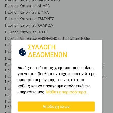
Πώληση Κατοικίες ΝΗΛΕΑ
Πώληση Κατοικίες ΣΤΥΡΑ
Πώληση Κατοικίες ΤΑΜΥΝΕΣ
Πώληση Κατοικίες ΧΑΛΚΙΔΑ
Πώληση Κατοικίες ΩΡΕΟΙ
Πώληση Αποθήκες ΑΝΘΗΔΩΝΟΣ - Προφήτης Ηλίας
Πώληση Γκαρσονιέρες ΑΝΘΗΔΩΝΟΣ - Προφήτης Ηλίας
ΣΥΛΛΟΓΗ
Πώληση Διαμερίσματα ΑΝΘΗΔΩΝΟΣ - Προφήτης Ηλίας
ΔΕΔΟΜΕΝΩΝ
Πώληση Κτίρια ΑΝΘΗΔΩΝΟΣ - Προφήτης Ηλίας
Πώληση Μεζονέτες (ανεξάρτητη) ΑΝΘΗΔΩΝΟΣ - Προφήτης
Αυτός ο ιστότοπος χρησιμοποιεί cookies
Ηλίας
για να σας βοηθήσει να έχετε μια ανώτερη
Πώληση Μεζονέτες (εφαπτόμενη) ΑΝΘΗΔΩΝΟΣ - Προφήτης
εμπειρία περιήγησης στον ιστότοπο
Ηλίας
καθώς και να παρέχουμε αποδοτικά τις
Πώληση Μονοκατοικίες ΑΝΘΗΔΩΝΟΣ - Προφήτης Ηλίας
υπηρεσίες μας.
Μάθετε περισσότερα...
Πώληση Οικίες ΑΝΘΗΔΩΝΟΣ - Προφήτης Ηλίας
Πώληση Οροφοδιαμερίσματα ΑΝΘΗΔΩΝΟΣ - Προφήτης
Αποδοχή όλων
Ηλίας