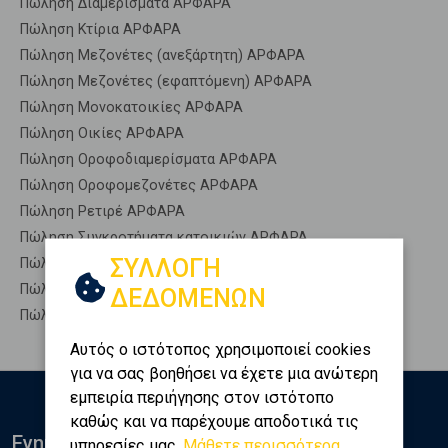
Πώληση Διαμερίσματα ΑΡΦΑΡΑ
Πώληση Κτίρια ΑΡΦΑΡΑ
Πώληση Μεζονέτες (ανεξάρτητη) ΑΡΦΑΡΑ
Πώληση Μεζονέτες (εφαπτόμενη) ΑΡΦΑΡΑ
Πώληση Μονοκατοικίες ΑΡΦΑΡΑ
Πώληση Οικίες ΑΡΦΑΡΑ
Πώληση Οροφοδιαμερίσματα ΑΡΦΑΡΑ
Πώληση Οροφομεζονέτες ΑΡΦΑΡΑ
Πώληση Ρετιρέ ΑΡΦΑΡΑ
Πώληση Συγκροτήματα κατοικιών ΑΡΦΑΡΑ
ΣΥΛΛΟΓΗ
Πώληση Υπόγεια ΑΡΦΑΡΑ
Πώληση Υπόσκαφα ΑΡΦΑΡΑ
ΔΕΔΟΜΕΝΩΝ
Πώληση Υπολ. υψουν ΑΡΦΑΡΑ
Αυτός ο ιστότοπος χρησιμοποιεί cookies
για να σας βοηθήσει να έχετε μια ανώτερη
εμπειρία περιήγησης στον ιστότοπο
καθώς και να παρέχουμε αποδοτικά τις
Ενημερωθείτε
υπηρεσίες μας.
Μάθετε περισσότερα...