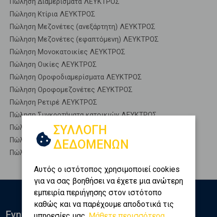
Πώληση Διαμερίσματα ΛΕΥΚΤΡΟΣ
Πώληση Κτίρια ΛΕΥΚΤΡΟΣ
Πώληση Μεζονέτες (ανεξάρτητη) ΛΕΥΚΤΡΟΣ
Πώληση Μεζονέτες (εφαπτόμενη) ΛΕΥΚΤΡΟΣ
Πώληση Μονοκατοικίες ΛΕΥΚΤΡΟΣ
Πώληση Οικίες ΛΕΥΚΤΡΟΣ
Πώληση Οροφοδιαμερίσματα ΛΕΥΚΤΡΟΣ
Πώληση Οροφομεζονέτες ΛΕΥΚΤΡΟΣ
Πώληση Ρετιρέ ΛΕΥΚΤΡΟΣ
Πώληση Συγκροτήματα κατοικιών ΛΕΥΚΤΡΟΣ
ΣΥΛΛΟΓΗ
Πώληση Υπόγεια ΛΕΥΚΤΡΟΣ
Πώληση Υπόσκαφα ΛΕΥΚΤΡΟΣ
ΔΕΔΟΜΕΝΩΝ
Πώληση Υπολ. υψουν ΛΕΥΚΤΡΟΣ
Αυτός ο ιστότοπος χρησιμοποιεί cookies
για να σας βοηθήσει να έχετε μια ανώτερη
εμπειρία περιήγησης στον ιστότοπο
καθώς και να παρέχουμε αποδοτικά τις
Ενημερωθείτε
υπηρεσίες μας.
Μάθετε περισσότερα...