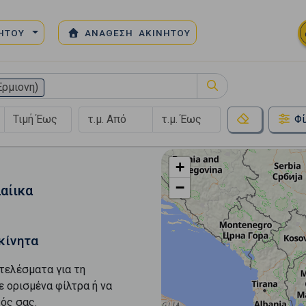
ΝΗΤΟΥ
ΑΝΑΘΕΣΗ ΑΚΙΝΗΤΟΥ
ρμιονη)
Φί
+
−
αίικα
κίνητα
τελέσματα για τη
ε ορισμένα φίλτρα ή να
ός σας.