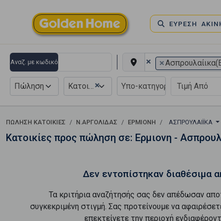
ΕΥΡΕΣΗ ΑΚΙ
×
×
Αναζ. με κωδικό
Ασπρουλαίικα(Ε
×
Πώληση
Κατοικία
ΠΏΛΗΣΗ ΚΑΤΟΙΚΊΕΣ
Ν.ΑΡΓΟΛΙΔΑΣ
ΕΡΜΙΟΝΗ
ΑΣΠΡΟΥΛΑΊΙΚΑ
Κατοικίες προς πώληση σε: Ερμιονη - Ασπρουλ
Δεν εντοπίστηκαν διαθέσιμα α
Τα κριτήρια αναζήτησής σας δεν απέδωσαν απο
συγκεκριμένη στιγμή. Σας προτείνουμε να αφαιρέσετ
επεκτείνετε την περιοχή ενδιαφέροντ