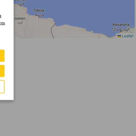
α
και
Leaflet