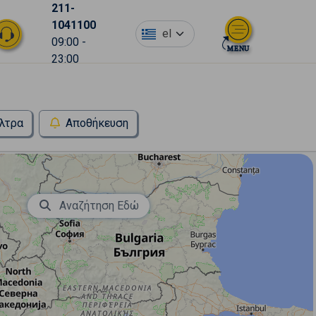
211-
1041100
el
09:00 -
23:00
λτρα
Αποθήκευση
Αναζήτηση Εδώ