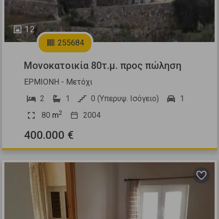
12
255684
Μονοκατοικία 80τ.μ. προς πώληση
ΕΡΜΙΟΝΗ - Μετόχι
2
1
0 (Υπερυψ. Ισόγειο)
1
2
80
m
2004
400.000 €