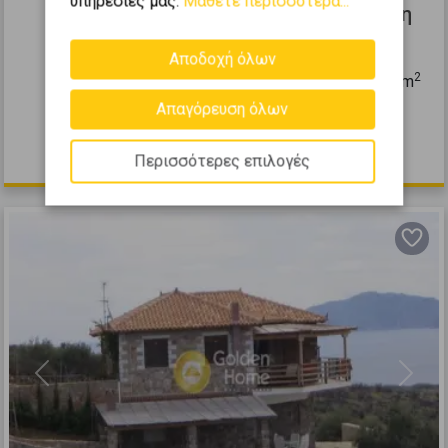
υπηρεσίες μας.
Μάθετε περισσότερα...
Συγκρ. Κατοικιών 273τ.μ. προς πώληση
ΕΡΜΙΟΝΗ - Κέντρο
Αποδοχή όλων
2
7
4
0 (Ισόγειο)
10
273
m
Απαγόρευση όλων
2002
530.000 €
Περισσότερες επιλογές
Previous
Next