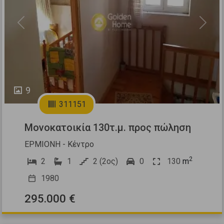
Previous
Next
9
311151
Μονοκατοικία 130τ.μ. προς πώληση
ΕΡΜΙΟΝΗ - Κέντρο
2
2
1
2 (2ος)
0
130
m
1980
295.000 €