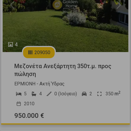
Previous
Next
4
209050
Μεζονέτα Ανεξάρτητη 350τ.μ. προς
πώληση
ΕΡΜΙΟΝΗ - Ακτή Ύδρας
2
5
4
0 (Ισόγειο)
2
350
m
2010
950.000 €