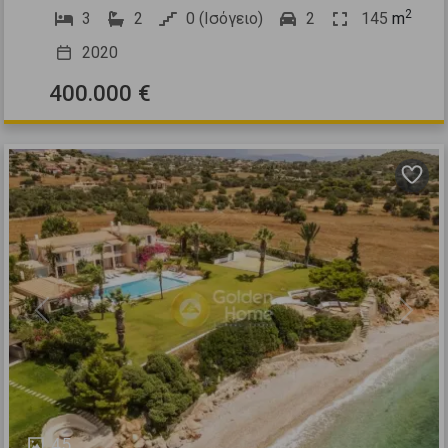
2
3
2
0 (Ισόγειο)
2
145
m
2020
400.000 €
Previous
Next
45