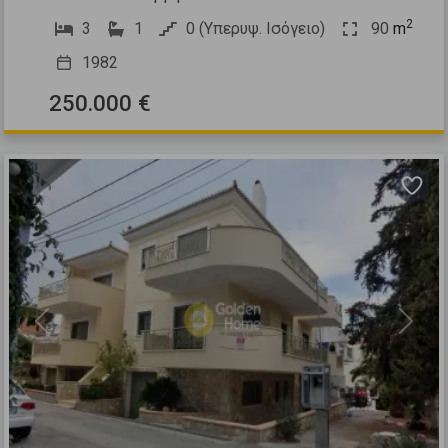
2
3
1
0 (Υπερυψ. Ισόγειο)
90
m
1982
250.000 €
Previous
Next