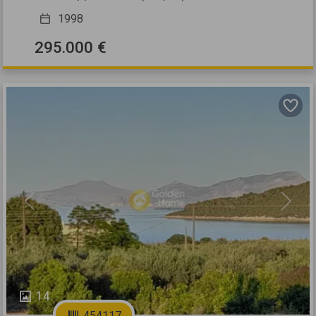
1998
295.000 €
Previous
Next
14
454117