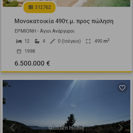
312762
Μονοκατοικία 490τ.μ. προς πώληση
ΕΡΜΙΟΝΗ - Άγιοι Ανάργυροι
2
12
4
0 (Ισόγειο)
490
m
1998
6.500.000 €
Previous
Next