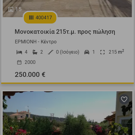
15
400417
Μονοκατοικία 215τ.μ. προς πώληση
ΕΡΜΙΟΝΗ - Κέντρο
2
4
2
0 (Ισόγειο)
1
215
m
2000
250.000 €