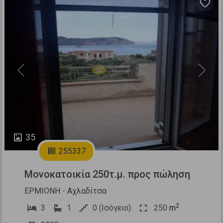
Previous
Next
35
255337
Μονοκατοικία 250τ.μ. προς πώληση
ΕΡΜΙΟΝΗ - Αχλαδίτσα
2
3
1
0 (Ισόγειο)
250
m