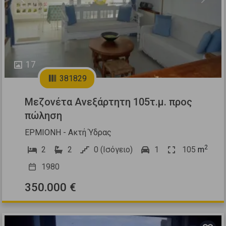
Previous
Next
17
381829
Μεζονέτα Ανεξάρτητη 105τ.μ. προς
πώληση
ΕΡΜΙΟΝΗ - Ακτή Ύδρας
2
2
2
0 (Ισόγειο)
1
105
m
1980
350.000 €