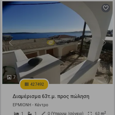
Previous
Next
7
427492
Διαμέρισμα 63τ.μ. προς πώληση
ΕΡΜΙΟΝΗ - Κέντρο
2
1
1
0 (Υπερυψ. Ισόγειο)
63
m