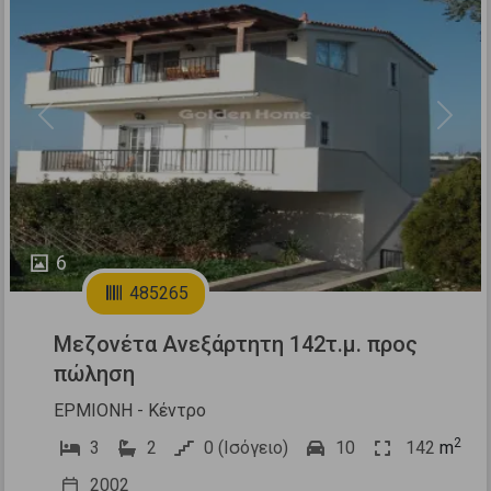
Previous
Next
6
485265
Μεζονέτα Ανεξάρτητη 142τ.μ. προς
πώληση
ΕΡΜΙΟΝΗ - Κέντρο
2
3
2
0 (Ισόγειο)
10
142
m
2002