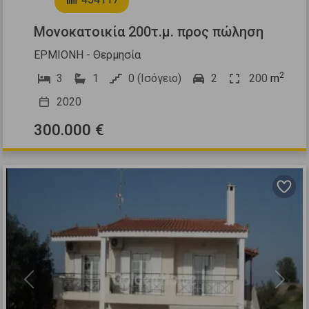
Μονοκατοικία 200τ.μ. προς πώληση
ΕΡΜΙΟΝΗ - Θερμησία
2
3
1
0 (Ισόγειο)
2
200
m
2020
300.000 €
Previous
Next