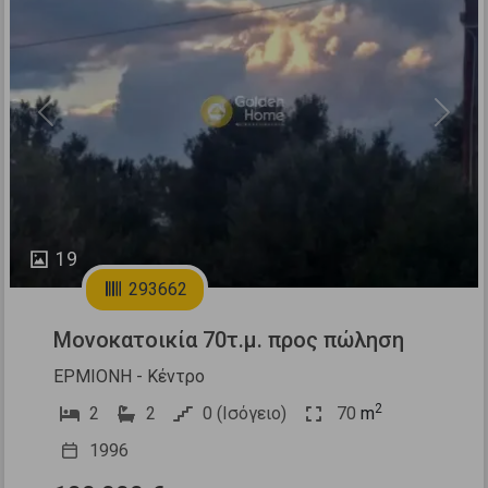
Previous
Next
19
293662
Μονοκατοικία 70τ.μ. προς πώληση
ΕΡΜΙΟΝΗ - Κέντρο
2
2
2
0 (Ισόγειο)
70
m
1996