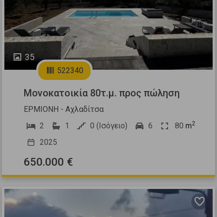
35
522340
Μονοκατοικία 80τ.μ. προς πώληση
ΕΡΜΙΟΝΗ - Αχλαδίτσα
2
2
1
0 (Ισόγειο)
6
80
m
2025
650.000 €