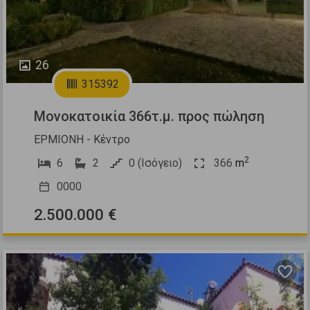
26
315392
Μονοκατοικία 366τ.μ. προς πώληση
ΕΡΜΙΟΝΗ - Κέντρο
2
6
2
0 (Ισόγειο)
366
m
0000
2.500.000 €