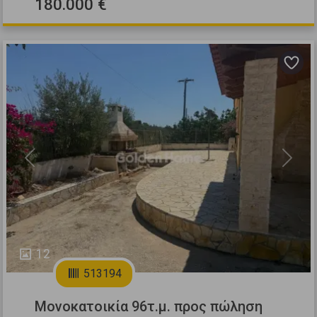
180.000 €
Previous
Next
12
513194
Μονοκατοικία 96τ.μ. προς πώληση