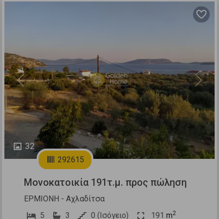
Previous
Next
32
292615
Μονοκατοικία 191τ.μ. προς πώληση
ΕΡΜΙΟΝΗ - Αχλαδίτσα
2
5
3
0 (Ισόγειο)
191
m