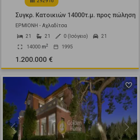
292916
Συγκρ. Κατοικιών 14000τ.μ. προς πώληση
ΕΡΜΙΟΝΗ - Αχλαδίτσα
21
21
0 (Ισόγειο)
21
2
14000
m
1995
1.200.000 €
Previous
Next