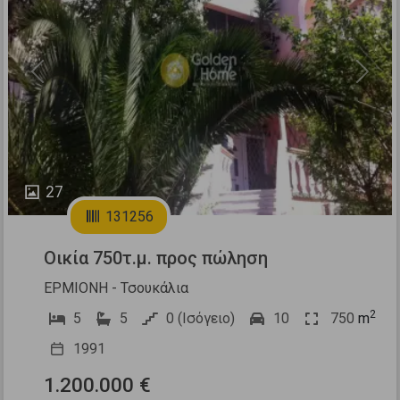
Previous
Next
27
131256
Οικία 750τ.μ. προς πώληση
ΕΡΜΙΟΝΗ - Τσουκάλια
2
5
5
0 (Ισόγειο)
10
750
m
1991
1.200.000 €