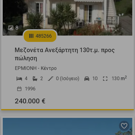
8
485266
Μεζονέτα Ανεξάρτητη 130τ.μ. προς
πώληση
ΕΡΜΙΟΝΗ - Κέντρο
2
4
2
0 (Ισόγειο)
10
130
m
1996
240.000 €