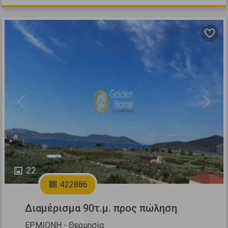
Previous
Next
22
422886
Διαμέρισμα 90τ.μ. προς πώληση
ΕΡΜΙΟΝΗ - Θερμησία