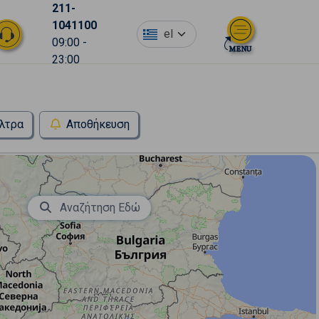
211-
1041100
el
09:00 -
23:00
λτρα
Αποθήκευση
Αναζήτηση Εδώ