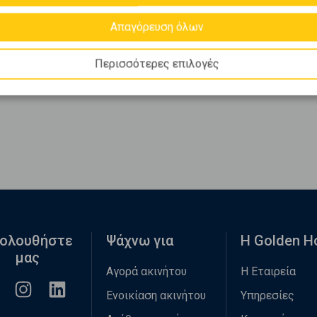
Απαγόρευση όλων
Περισσότερες επιλογές
ολουθήστε
Ψάχνω για
Η Golden 
μας
Αγορά ακινήτου
Η Εταιρεία
Ενοικίαση ακινήτου
Υπηρεσίες