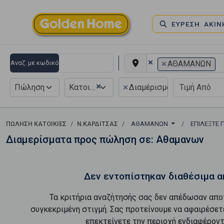
ΕΥΡΕΣΗ ΑΚΙ
×
×
Αναζ. με κωδικό
ΑΘΑΜΑΝΩΝ
×
×
Πώληση
Κατοικία
Διαμέρισμα
ΠΏΛΗΣΗ ΚΑΤΟΙΚΊΕΣ
Ν.ΚΑΡΔΙΤΣΑΣ
ΑΘΑΜΑΝΩΝ
ΕΠΙΛΈΞΤΕ 
Διαμερίσματα προς πώληση σε: Αθαμανων
Δεν εντοπίστηκαν διαθέσιμα α
Τα κριτήρια αναζήτησής σας δεν απέδωσαν απο
συγκεκριμένη στιγμή. Σας προτείνουμε να αφαιρέσετ
επεκτείνετε την περιοχή ενδιαφέροντ