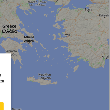
α
και