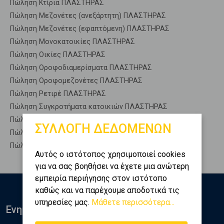
Πώληση Κτίρια ΠΛΑΣΤΗΡΑΣ
Πώληση Μεζονέτες (ανεξάρτητη) ΠΛΑΣΤΗΡΑΣ
Πώληση Μεζονέτες (εφαπτόμενη) ΠΛΑΣΤΗΡΑΣ
Πώληση Μονοκατοικίες ΠΛΑΣΤΗΡΑΣ
Πώληση Οικίες ΠΛΑΣΤΗΡΑΣ
Πώληση Οροφοδιαμερίσματα ΠΛΑΣΤΗΡΑΣ
Πώληση Οροφομεζονέτες ΠΛΑΣΤΗΡΑΣ
Πώληση Ρετιρέ ΠΛΑΣΤΗΡΑΣ
Πώληση Συγκροτήματα κατοικιών ΠΛΑΣΤΗΡΑΣ
Πώληση Υπόγεια ΠΛΑΣΤΗΡΑΣ
ΣΥΛΛΟΓΗ ΔΕΔΟΜΕΝΩΝ
Πώληση Υπόσκαφα ΠΛΑΣΤΗΡΑΣ
Πώληση Υπολ. υψουν ΠΛΑΣΤΗΡΑΣ
Αυτός ο ιστότοπος χρησιμοποιεί cookies
για να σας βοηθήσει να έχετε μια ανώτερη
εμπειρία περιήγησης στον ιστότοπο
καθώς και να παρέχουμε αποδοτικά τις
υπηρεσίες μας.
Μάθετε περισσότερα...
Ενημερωθείτε