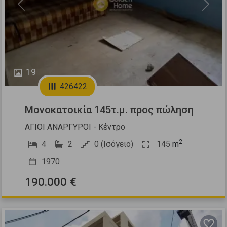
Previous
Next
19
426422
Μονοκατοικία 145τ.μ. προς πώληση
ΑΓΙΟΙ ΑΝΑΡΓΥΡΟΙ - Κέντρο
2
4
2
0 (Ισόγειο)
145
m
1970
190.000 €