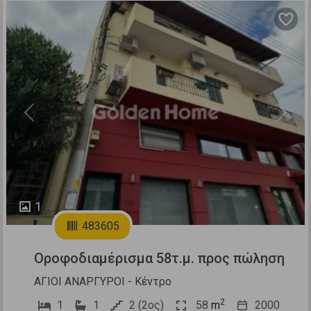
Previous
Next
1
483605
Οροφοδιαμέρισμα 58τ.μ. προς πώληση
ΑΓΙΟΙ ΑΝΑΡΓΥΡΟΙ - Κέντρο
2
1
1
2 (2ος)
58
m
2000