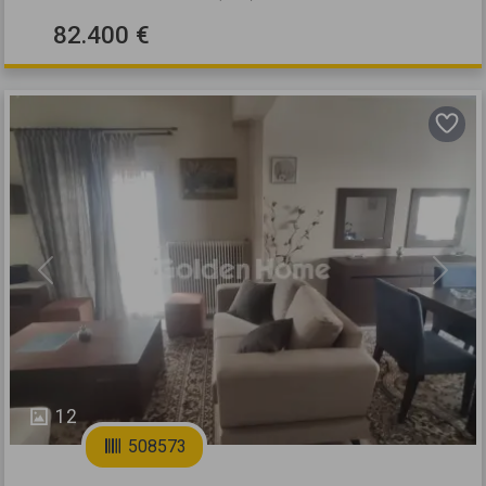
82.400 €
Previous
Next
12
508573