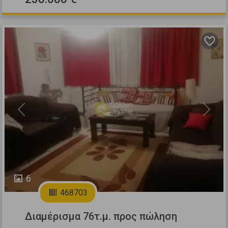
Previous
Next
6
468703
Διαμέρισμα 76τ.μ. προς πώληση