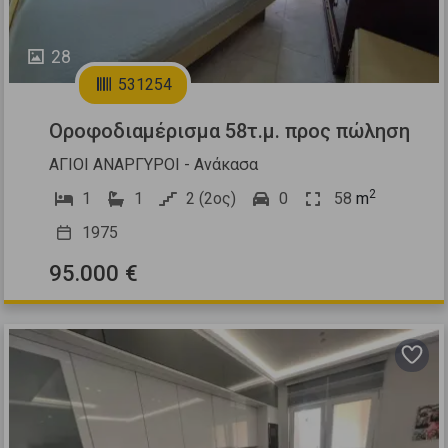
28
531254
Οροφοδιαμέρισμα 58τ.μ. προς πώληση
ΑΓΙΟΙ ΑΝΑΡΓΥΡΟΙ - Ανάκασα
2
1
1
2 (2ος)
0
58
m
1975
95.000 €