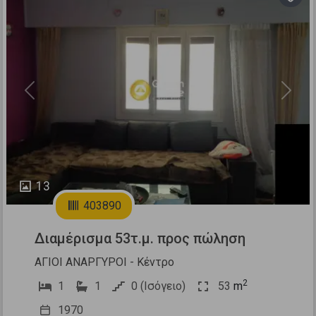
Previous
Next
13
403890
Διαμέρισμα 53τ.μ. προς πώληση
ΑΓΙΟΙ ΑΝΑΡΓΥΡΟΙ - Κέντρο
2
1
1
0 (Ισόγειο)
53
m
1970