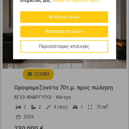
υπηρεσίες μας.
Μάθετε περισσότερα...
Αποδοχή όλων
Previous
Next
Απαγόρευση όλων
Περισσότερες επιλογές
6
525983
Οροφομεζονέτα 70τ.μ. προς πώληση
ΑΓΙΟΙ ΑΝΑΡΓΥΡΟΙ - Κέντρο
2
2
2
4 (4ος)
1
70
m
2026
230.000 €