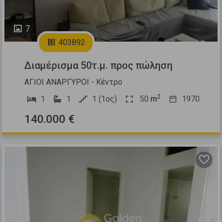
7
403892
Διαμέρισμα 50τ.μ. προς πώληση
ΑΓΙΟΙ ΑΝΑΡΓΥΡΟΙ - Κέντρο
2
1
1
1 (1ος)
50
m
1970
140.000 €