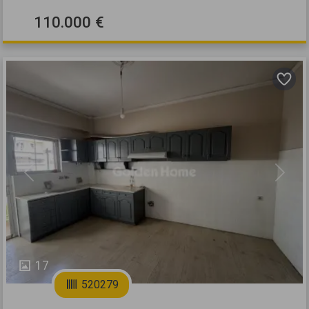
110.000 €
Previous
Next
17
520279