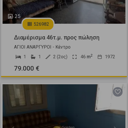
25
526982
Διαμέρισμα 46τ.μ. προς πώληση
ΑΓΙΟΙ ΑΝΑΡΓΥΡΟΙ - Κέντρο
2
1
1
2 (2ος)
46
m
1972
79.000 €