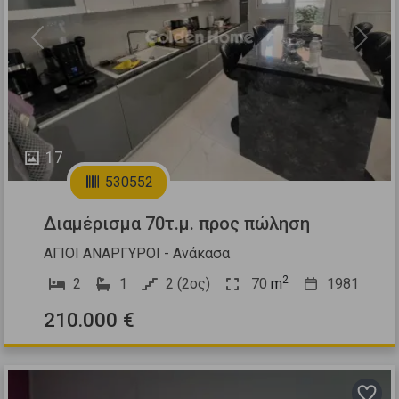
Previous
Next
17
530552
Διαμέρισμα 70τ.μ. προς πώληση
ΑΓΙΟΙ ΑΝΑΡΓΥΡΟΙ - Ανάκασα
2
2
1
2 (2ος)
70
m
1981
210.000 €