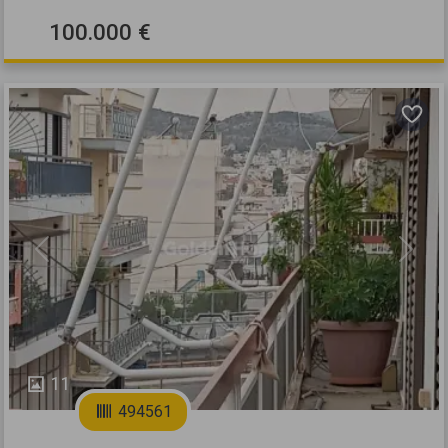
100.000 €
Previous
Next
11
494561