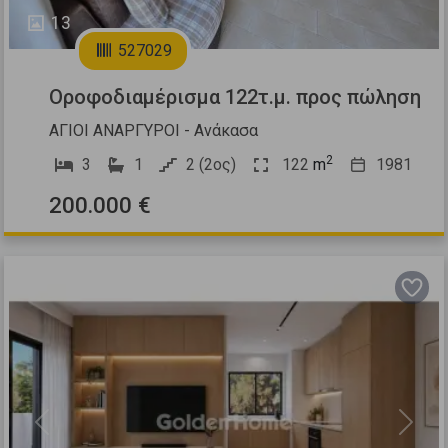
13
527029
Οροφοδιαμέρισμα 122τ.μ. προς πώληση
ΑΓΙΟΙ ΑΝΑΡΓΥΡΟΙ - Ανάκασα
2
3
1
2 (2ος)
122
m
1981
200.000 €
Previous
Next