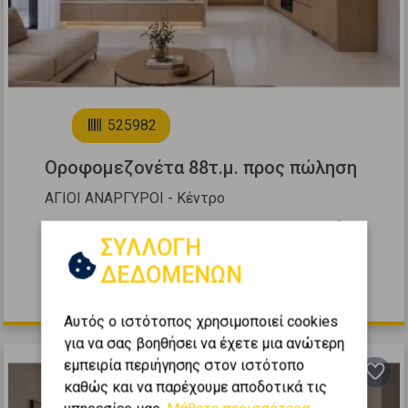
6
525982
Οροφομεζονέτα 88τ.μ. προς πώληση
ΑΓΙΟΙ ΑΝΑΡΓΥΡΟΙ - Κέντρο
2
3
2
3 (3ος)
1
88
m
ΣΥΛΛΟΓΗ
2026
ΔΕΔΟΜΕΝΩΝ
270.000 €
Αυτός ο ιστότοπος χρησιμοποιεί cookies
για να σας βοηθήσει να έχετε μια ανώτερη
εμπειρία περιήγησης στον ιστότοπο
καθώς και να παρέχουμε αποδοτικά τις