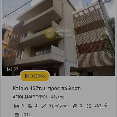
Previous
Next
37
333046
Κτίριο 462τ.μ. προς πώληση
ΑΓΙΟΙ ΑΝΑΡΓΥΡΟΙ - Κέντρο
2
6
4
0 (Ισόγειο)
3
462
m
2012