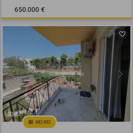
650.000 €
Previous
Next
22
482492