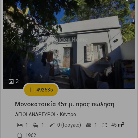
Previous
Next
3
492535
Μονοκατοικία 45τ.μ. προς πώληση
ΑΓΙΟΙ ΑΝΑΡΓΥΡΟΙ - Κέντρο
2
1
1
0 (Ισόγειο)
1
45
m
1962