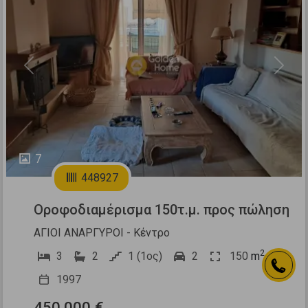
Previous
Next
7
448927
Οροφοδιαμέρισμα 150τ.μ. προς πώληση
ΑΓΙΟΙ ΑΝΑΡΓΥΡΟΙ - Κέντρο
2
3
2
1 (1ος)
2
150
m
1997
450.000 €