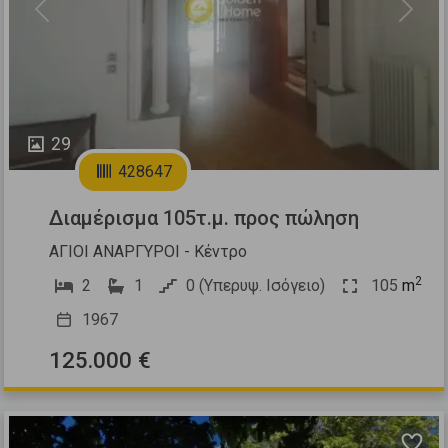
Previous
Next
29
428647
Διαμέρισμα 105τ.μ. προς πώληση
ΑΓΙΟΙ ΑΝΑΡΓΥΡΟΙ - Κέντρο
2
2
1
0 (Υπερυψ. Ισόγειο)
105
m
1967
125.000 €