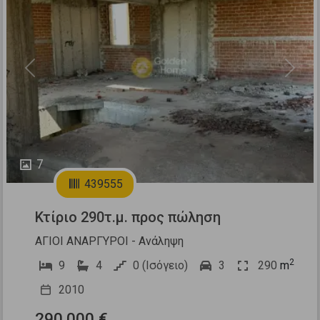
Previous
Next
7
439555
Κτίριο 290τ.μ. προς πώληση
ΑΓΙΟΙ ΑΝΑΡΓΥΡΟΙ - Ανάληψη
2
9
4
0 (Ισόγειο)
3
290
m
2010
290.000 €