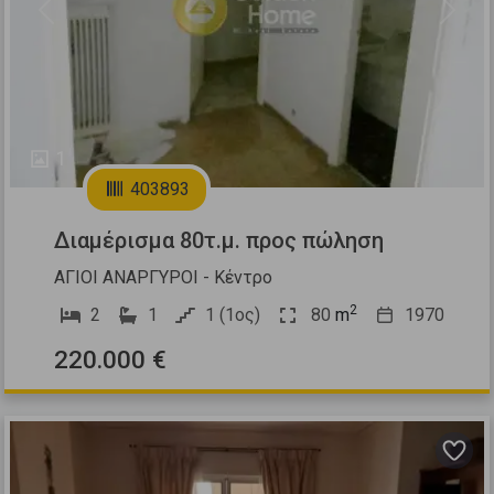
Previous
Next
1
403893
Διαμέρισμα 80τ.μ. προς πώληση
ΑΓΙΟΙ ΑΝΑΡΓΥΡΟΙ - Κέντρο
2
2
1
1 (1ος)
80
m
1970
220.000 €