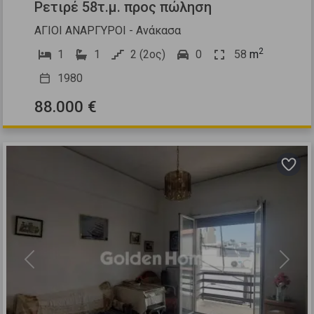
Ρετιρέ 58τ.μ. προς πώληση
ΑΓΙΟΙ ΑΝΑΡΓΥΡΟΙ - Ανάκασα
2
1
1
2 (2ος)
0
58
m
1980
88.000 €
Previous
Next