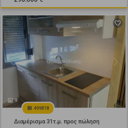
Previous
Next
9
499818
Διαμέρισμα 31τ.μ. προς πώληση