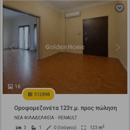
Previous
Next
16
512898
Οροφομεζονέτα 123τ.μ. προς πώληση
ΝΕΑ ΦΙΛΑΔΕΛΦΕΙΑ - RENAULT
2
3
1
0 (Ισόγειο)
123
m