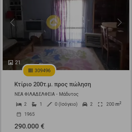
Previous
Next
21
309496
Κτίριο 200τ.μ. προς πώληση
ΝΕΑ ΦΙΛΑΔΕΛΦΕΙΑ - Μάδυτος
2
2
1
0 (Ισόγειο)
2
200
m
1965
290.000 €