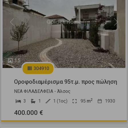
Previous
Next
15
304910
Οροφοδιαμέρισμα 95τ.μ. προς πώληση
ΝΕΑ ΦΙΛΑΔΕΛΦΕΙΑ - Άλσος
2
3
1
1 (1ος)
95
m
1930
400.000 €