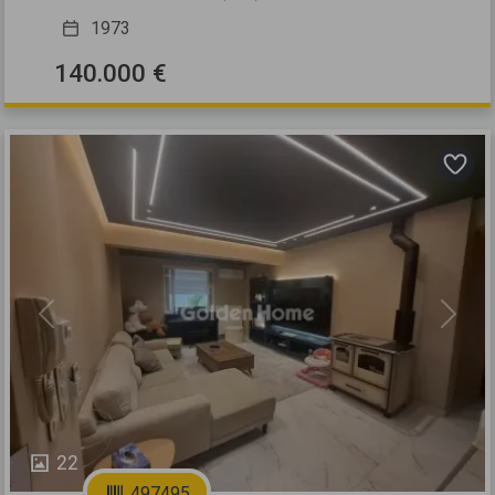
1973
140.000 €
Previous
Next
22
497495