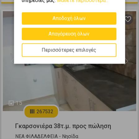
υπηρεσίες μας.
Μάθετε περισσότερα...
Αποδοχή όλων
Απαγόρευση όλων
Περισσότερες επιλογές
Previous
Next
15
267532
Γκαρσονιέρα 38τ.μ. προς πώληση
ΝΕΑ ΦΙΛΑΔΕΛΦΕΙΑ - Νησίδα