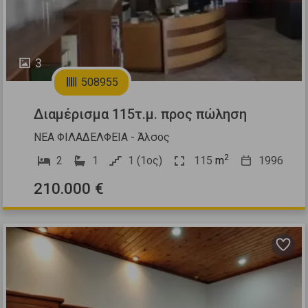
3
508955
Διαμέρισμα 115τ.μ. προς πώληση
ΝΕΑ ΦΙΛΑΔΕΛΦΕΙΑ - Άλσος
2
2
1
1 (1ος)
115
m
1996
210.000 €