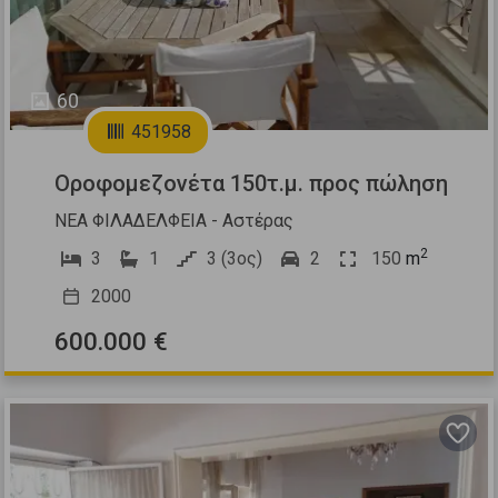
60
451958
Οροφομεζονέτα 150τ.μ. προς πώληση
ΝΕΑ ΦΙΛΑΔΕΛΦΕΙΑ - Αστέρας
2
3
1
3 (3ος)
2
150
m
2000
600.000 €