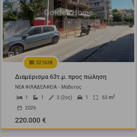
Previous
Next
3
521638
Διαμέρισμα 63τ.μ. προς πώληση
ΝΕΑ ΦΙΛΑΔΕΛΦΕΙΑ - Μάδυτος
2
1
1
2 (2ος)
1
63
m
2026
220.000 €