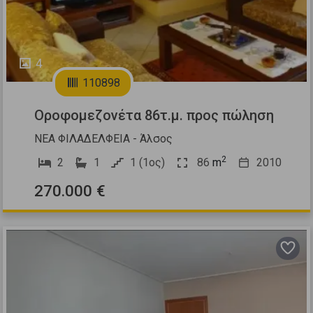
4
110898
Οροφομεζονέτα 86τ.μ. προς πώληση
ΝΕΑ ΦΙΛΑΔΕΛΦΕΙΑ - Άλσος
2
2
1
1 (1ος)
86
m
2010
270.000 €