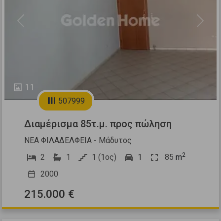
Previous
Next
11
507999
Διαμέρισμα 85τ.μ. προς πώληση
ΝΕΑ ΦΙΛΑΔΕΛΦΕΙΑ - Μάδυτος
2
2
1
1 (1ος)
1
85
m
2000
215.000 €