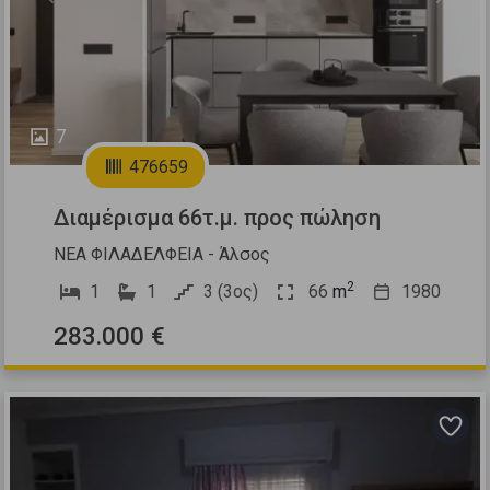
7
476659
Διαμέρισμα 66τ.μ. προς πώληση
ΝΕΑ ΦΙΛΑΔΕΛΦΕΙΑ - Άλσος
2
1
1
3 (3ος)
66
m
1980
283.000 €