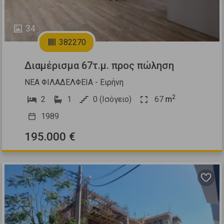
34
382270
Διαμέρισμα 67τ.μ. προς πώληση
ΝΕΑ ΦΙΛΑΔΕΛΦΕΙΑ - Ειρήνη
2
2
1
0 (Ισόγειο)
67
m
1989
195.000 €