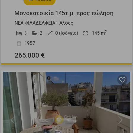
Μονοκατοικία 145τ.μ. προς πώληση
ΝΕΑ ΦΙΛΑΔΕΛΦΕΙΑ - Άλσος
2
3
2
0 (Ισόγειο)
145
m
1957
265.000 €
Previous
Next