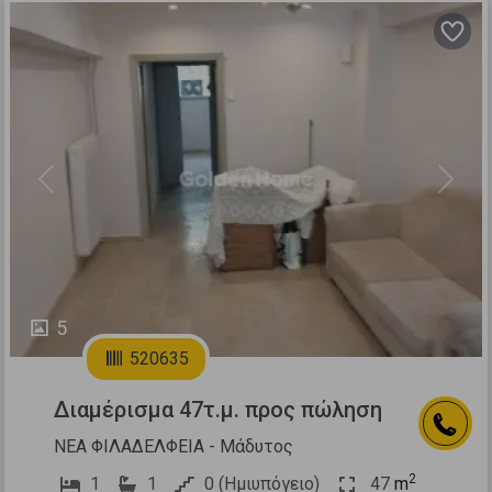
Previous
Next
5
520635
Διαμέρισμα 47τ.μ. προς πώληση
ΝΕΑ ΦΙΛΑΔΕΛΦΕΙΑ - Μάδυτος
2
1
1
0 (Ημιυπόγειο)
47
m