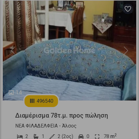
Previous
Next
14
496540
Διαμέρισμα 78τ.μ. προς πώληση
ΝΕΑ ΦΙΛΑΔΕΛΦΕΙΑ - Άλσος
2
2
1
2 (2ος)
0
78
m