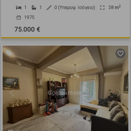
2
1
1
0 (Υπερυψ. Ισόγειο)
38
m
1975
75.000 €
Previous
Next