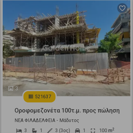
Previous
Next
3
521637
Οροφομεζονέτα 100τ.μ. προς πώληση
ΝΕΑ ΦΙΛΑΔΕΛΦΕΙΑ - Μάδυτος
2
3
1
3 (3ος)
1
100
m