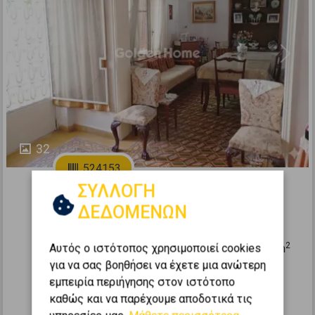
Previous
Next
32
524153
ΣΥΛΛΟΓΗ
Διαμέρισμα 89τ.μ. προς πώληση
ΔΕΔΟΜΕΝΩΝ
ΝΕΑ ΦΙΛΑΔΕΛΦΕΙΑ - Άλσος
2
Αυτός ο ιστότοπος χρησιμοποιεί cookies
1
1
0 (Υπερυψ. Ισόγειο)
89
m
για να σας βοηθήσει να έχετε μια ανώτερη
1955
εμπειρία περιήγησης στον ιστότοπο
125.000 €
καθώς και να παρέχουμε αποδοτικά τις