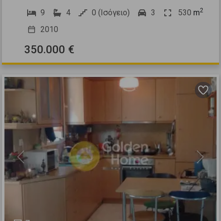
2
9
4
0 (Ισόγειο)
3
530
m
2010
350.000 €
Previous
Next