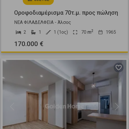
Οροφοδιαμέρισμα 70τ.μ. προς πώληση
ΝΕΑ ΦΙΛΑΔΕΛΦΕΙΑ - Άλσος
2
2
1
1 (1ος)
70
m
1965
170.000 €
Previous
Next