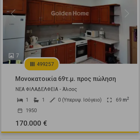
Previous
Next
7
499257
Μονοκατοικία 69τ.μ. προς πώληση
ΝΕΑ ΦΙΛΑΔΕΛΦΕΙΑ - Άλσος
2
1
1
0 (Υπερυψ. Ισόγειο)
69
m
1950
170.000 €