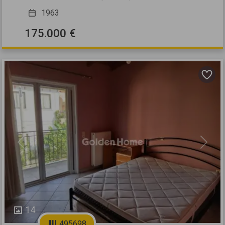
1963
175.000 €
Previous
Next
14
495698