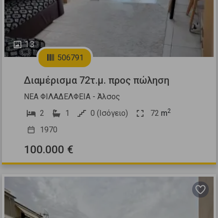
13
506791
Διαμέρισμα 72τ.μ. προς πώληση
ΝΕΑ ΦΙΛΑΔΕΛΦΕΙΑ - Άλσος
2
2
1
0 (Ισόγειο)
72
m
1970
100.000 €