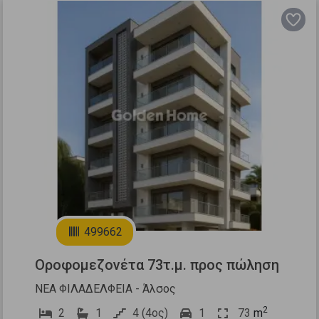
Previous
Next
7
499662
Οροφομεζονέτα 73τ.μ. προς πώληση
ΝΕΑ ΦΙΛΑΔΕΛΦΕΙΑ - Άλσος
2
2
1
4 (4ος)
1
73
m