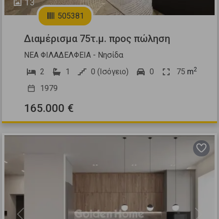
13
505381
Διαμέρισμα 75τ.μ. προς πώληση
ΝΕΑ ΦΙΛΑΔΕΛΦΕΙΑ - Νησίδα
2
2
1
0 (Ισόγειο)
0
75
m
1979
165.000 €
Previous
Next