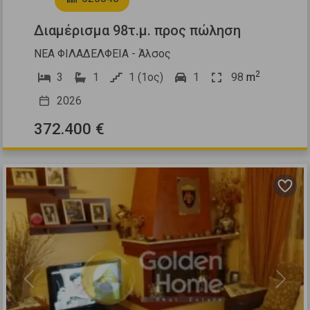
Διαμέρισμα 98τ.μ. προς πώληση
ΝΕΑ ΦΙΛΑΔΕΛΦΕΙΑ - Άλσος
2
3
1
1 (1ος)
1
98
m
2026
372.400 €
Previous
Next