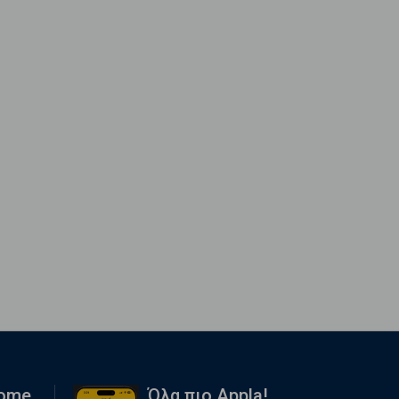
Home
Όλα πιο Appla!