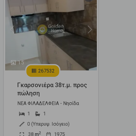
Previous
Next
15
267532
Γκαρσονιέρα 38τ.μ. προς
πώληση
ΝΕΑ ΦΙΛΑΔΕΛΦΕΙΑ - Νησίδα
1
1
0 (Υπερυψ. Ισόγειο)
2
38
m
1975