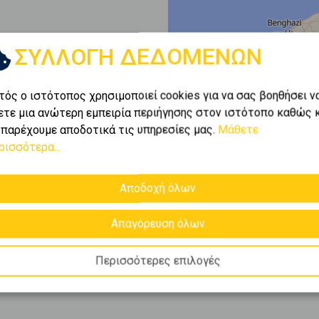
ΣΥΛΛΟΓΗ ΔΕΔΟΜΕΝΩΝ
ι
1-1
από
1
.
τός ο ιστότοπος χρησιμοποιεί cookies για να σας βοηθήσει ν
ετε μια ανώτερη εμπειρία περιήγησης στον ιστότοπο καθώς 
 παρέχουμε αποδοτικά τις υπηρεσίες μας.
Μάθετε
 το πλούσιο
ρισσότερα...
ίες για
γκαρσονιέρες
σε
ε. Συγκεντρώνουμε τις
επιλογές που καλύπτουν
Αποδοχή όλων
Απαγόρευση όλων
Περισσότερες επιλογές