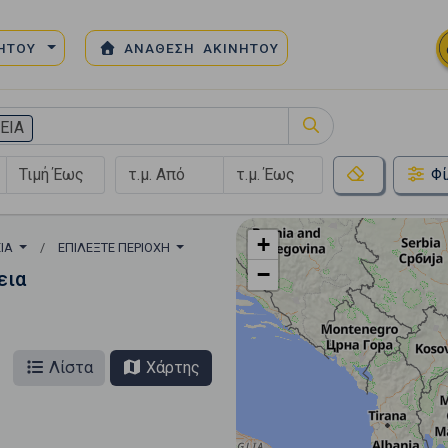
ΝΗΤΟΥ
ΑΝΑΘΕΣΗ ΑΚΙΝΗΤΟΥ
ΕΙΑ
Φί
+
ΕΙΑ
ΕΠΙΛΈΞΤΕ ΠΕΡΙΟΧΉ
−
εια
Λίστα
Χάρτης