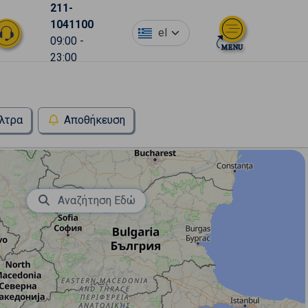
211-
1041100
el
09:00 -
23:00
λτρα
Αποθήκευση
Αναζήτηση Εδώ