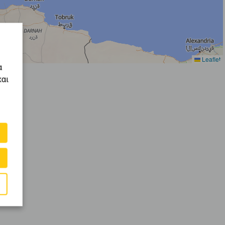
Leaflet
α
και