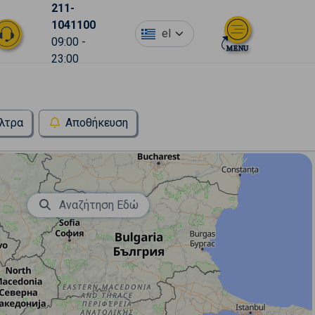
211-
1041100
el
09:00 -
23:00
λτρα
Αποθήκευση
Αναζήτηση Εδώ