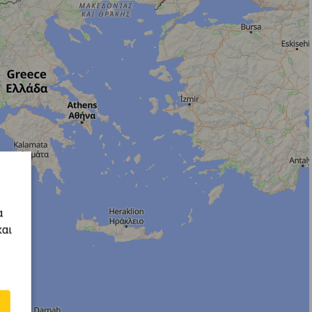
α
και