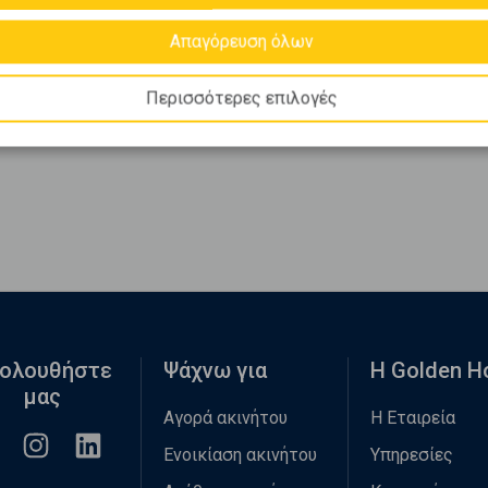
Απαγόρευση όλων
Περισσότερες επιλογές
ολουθήστε
Ψάχνω για
Η Golden 
μας
Αγορά ακινήτου
Η Εταιρεία
Ενοικίαση ακινήτου
Υπηρεσίες