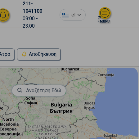
211-
1041100
el
09:00 -
23:00
λτρα
Αποθήκευση
Αναζήτηση Εδώ