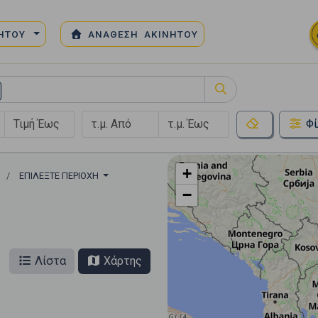
ΝΗΤΟΥ
ΑΝΑΘΕΣΗ ΑΚΙΝΗΤΟΥ
Φί
+
ΕΠΙΛΈΞΤΕ ΠΕΡΙΟΧΉ
−
Λίστα
Χάρτης