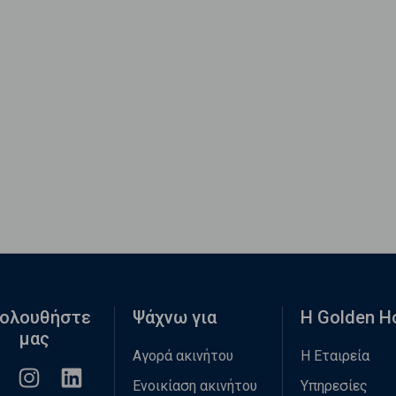
ολουθήστε
Ψάχνω για
Η Golden 
μας
Αγορά ακινήτου
Η Εταιρεία
Ενοικίαση ακινήτου
Υπηρεσίες