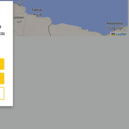
α
και
Leaflet