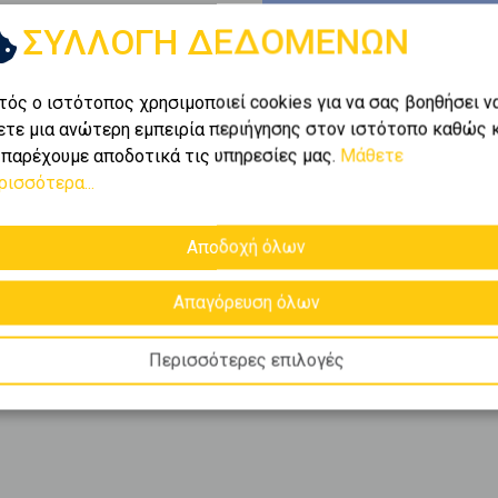
ΣΥΛΛΟΓΗ ΔΕΔΟΜΕΝΩΝ
ι
1-1
από
1
.
τός ο ιστότοπος χρησιμοποιεί cookies για να σας βοηθήσει ν
ετε μια ανώτερη εμπειρία περιήγησης στον ιστότοπο καθώς 
 χαρτοφυλάκιο της Golden
 παρέχουμε αποδοτικά τις υπηρεσίες μας.
Μάθετε
ολη
και βρείτε ακριβώς
ρισσότερα...
καιρίες προς
πώληση
,
.
Αποδοχή όλων
Απαγόρευση όλων
Περισσότερες επιλογές