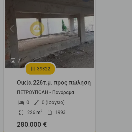
Previous
Next
7
39322
Οικία 226τ.μ. προς πώληση
ΠΕΤΡΟΥΠΟΛΗ - Πανόραμα
0
0 (Ισόγειο)
2
226
m
1993
280.000 €