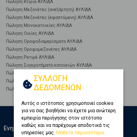
Πώληση Κτίρια ΑΥΛΙΔΑ
Πώληση Μεζονέτες (ανεξάρτητη) ΑΥΛΙΔΑ
Πώληση Μεζονέτες (εφαπτόμενη) ΑΥΛΙΔΑ
Πώληση Μονοκατοικίες ΑΥΛΙΔΑ
Πώληση Οικίες ΑΥΛΙΔΑ
Πώληση Οροφοδιαμερίσματα ΑΥΛΙΔΑ
Πώληση Οροφομεζονέτες ΑΥΛΙΔΑ
Πώληση Ρετιρέ ΑΥΛΙΔΑ
Πώληση Συγκροτήματα κατοικιών ΑΥΛΙΔΑ
Πώληση Υπόγεια ΑΥΛΙΔΑ
ΣΥΛΛΟΓΗ
Πώληση Υπόσκαφα ΑΥΛΙΔΑ
ΔΕΔΟΜΕΝΩΝ
Πώληση Υπολ. υψουν ΑΥΛΙΔΑ
Αυτός ο ιστότοπος χρησιμοποιεί cookies
για να σας βοηθήσει να έχετε μια ανώτερη
εμπειρία περιήγησης στον ιστότοπο
καθώς και να παρέχουμε αποδοτικά τις
Ενημερωθείτε
υπηρεσίες μας.
Μάθετε περισσότερα...