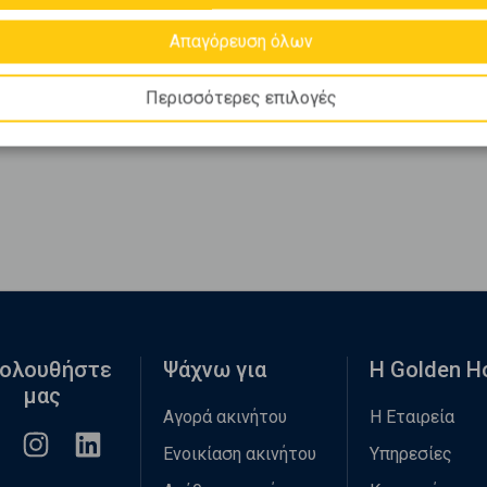
Απαγόρευση όλων
Περισσότερες επιλογές
ολουθήστε
Ψάχνω για
Η Golden 
μας
Αγορά ακινήτου
Η Εταιρεία
Ενοικίαση ακινήτου
Υπηρεσίες