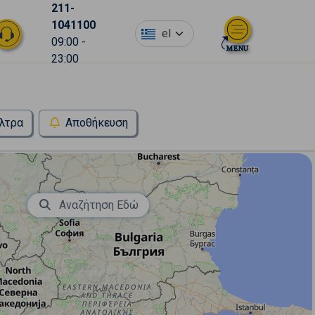
211-
1041100
el
09:00 -
23:00
λτρα
Αποθήκευση
Αναζήτηση Εδώ