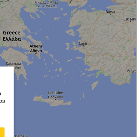
α
και