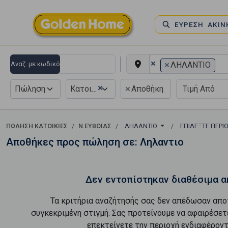
ΕΥΡΕΣΗ ΑΚΙ
×
×
Αναζ. με κωδικό
ΛΗΛΑΝΤΙΟ
×
×
Πώληση
Κατοικία
Αποθήκη
ΠΏΛΗΣΗ ΚΑΤΟΙΚΊΕΣ
Ν.ΕΥΒΟΙΑΣ
ΛΗΛΑΝΤΙΟ
ΕΠΙΛΈΞΤΕ ΠΕΡΙ
Αποθήκες προς πώληση σε: Ληλαντιο
Δεν εντοπίστηκαν διαθέσιμα α
Τα κριτήρια αναζήτησής σας δεν απέδωσαν απο
συγκεκριμένη στιγμή. Σας προτείνουμε να αφαιρέσετ
επεκτείνετε την περιοχή ενδιαφέροντ