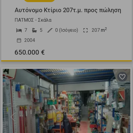
Αυτόνομο Κτίριο 207τ.μ. προς πώληση
ΠΑΤΜΟΣ - Σκάλα
2
7
5
0 (Ισόγειο)
207
m
2004
650.000 €
Previous
Next