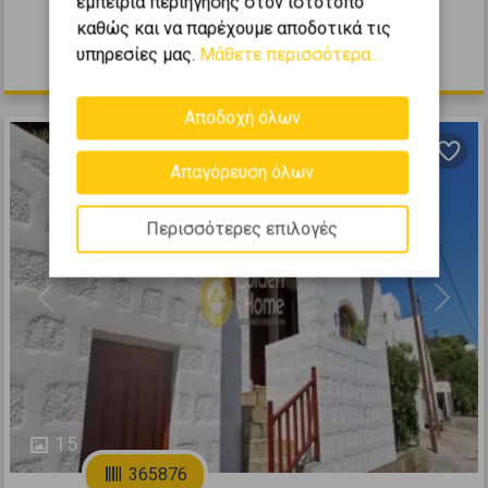
εμπειρία περιήγησης στον ιστότοπο
2006
καθώς και να παρέχουμε αποδοτικά τις
υπηρεσίες μας.
Μάθετε περισσότερα...
720.000 €
Αποδοχή όλων
Απαγόρευση όλων
Περισσότερες επιλογές
Previous
Next
15
365876