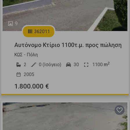
9
362011
Αυτόνομο Κτίριο 1100τ.μ. προς πώληση
ΚΩΣ - Πόλη
2
2
0 (Ισόγειο)
30
1100
m
2005
1.800.000 €