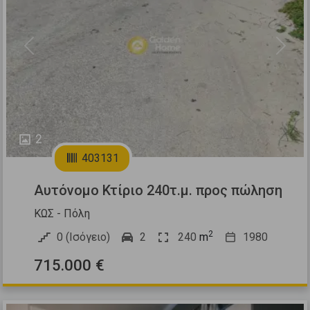
Previous
Next
2
403131
Αυτόνομο Κτίριο 240τ.μ. προς πώληση
ΚΩΣ - Πόλη
2
0 (Ισόγειο)
2
240
m
1980
715.000 €