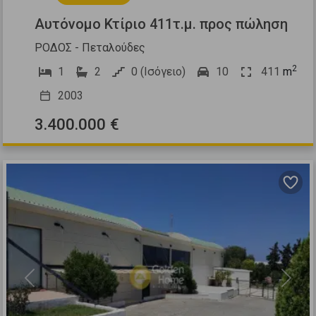
Αυτόνομο Κτίριο 411τ.μ. προς πώληση
ΡΟΔΟΣ - Πεταλούδες
2
1
2
0 (Ισόγειο)
10
411
m
2003
3.400.000 €
Previous
Next