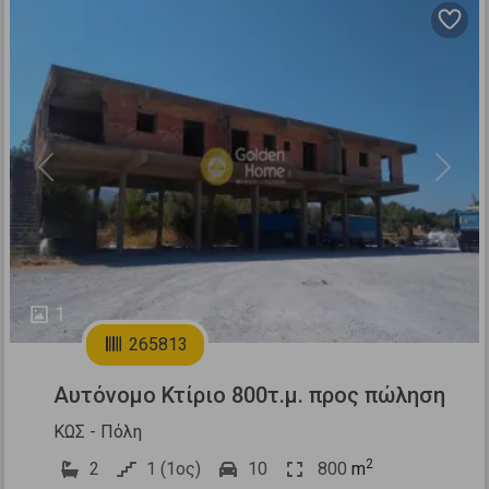
Previous
Next
1
265813
Αυτόνομο Κτίριο 800τ.μ. προς πώληση
ΚΩΣ - Πόλη
2
2
1 (1ος)
10
800
m