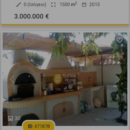
2
0 (Ισόγειο)
1500
m
2015
3.000.000 €
Previous
Next
30
471878