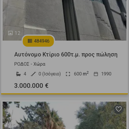
12
484946
Αυτόνομο Κτίριο 600τ.μ. προς πώληση
ΡΟΔΟΣ - Χώρα
2
4
0 (Ισόγειο)
600
m
1990
3.000.000 €