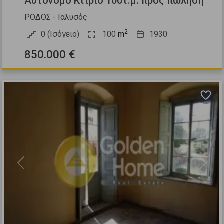
Αυτόνομο Κτίριο 100τ.μ. προς πώληση
ΡΟΔΟΣ - Ιαλυσός
2
0 (Ισόγειο)
100
m
1930
850.000 €
Previous
Next