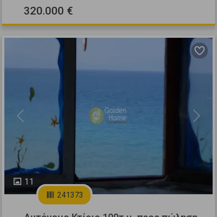
320.000 €
Previous
Next
11
241373