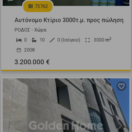
73762
Αυτόνομο Κτίριο 3000τ.μ. προς πώληση
ΡΟΔΟΣ - Χώρα
2
0
10
0 (Ισόγειο)
3000
m
2008
3.200.000 €
Previous
Next