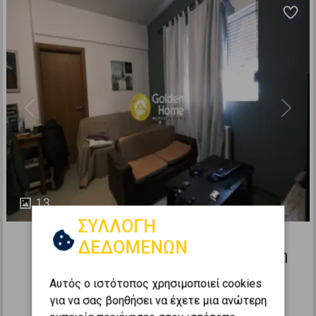
Previous
Next
13
379664
ΣΥΛΛΟΓΗ
ΔΕΔΟΜΕΝΩΝ
Αυτόνομο Κτίριο 380τ.μ. προς πώληση
ΡΟΔΟΣ - Χώρα
Αυτός ο ιστότοπος χρησιμοποιεί cookies
για να σας βοηθήσει να έχετε μια ανώτερη
2
4
1
0 (Ισόγειο)
380
m