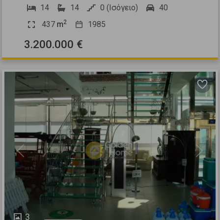
14
14
0 (Ισόγειο)
40
2
437
m
1985
3.200.000 €
Previous
Next
3