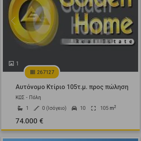
Previous
Next
1
267127
Αυτόνομο Κτίριο 105τ.μ. προς πώληση
ΚΩΣ - Πόλη
2
1
0 (Ισόγειο)
10
105
m
74.000 €