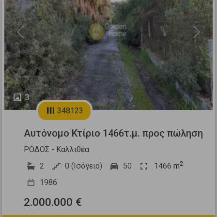
Previous
Next
3
348123
Αυτόνομο Κτίριο 1466τ.μ. προς πώληση
ΡΟΔΟΣ - Καλλιθέα
2
2
0 (Ισόγειο)
50
1466
m
1986
2.000.000 €