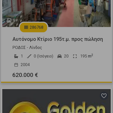
9
286768
Αυτόνομο Κτίριο 195τ.μ. προς πώληση
ΡΟΔΟΣ - Λίνδος
2
1
0 (Ισόγειο)
20
195
m
2004
620.000 €