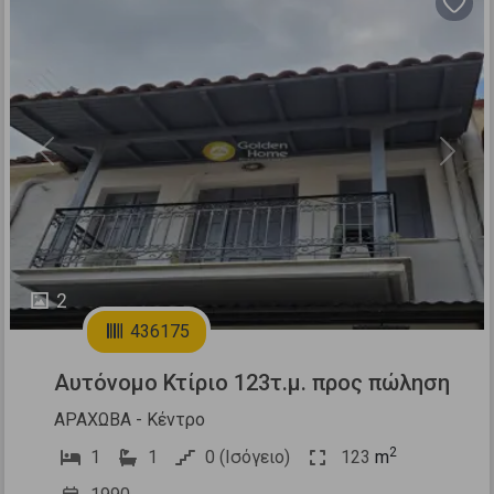
Previous
Next
2
436175
Αυτόνομο Κτίριο 123τ.μ. προς πώληση
ΑΡΑΧΩΒΑ - Κέντρο
2
1
1
0 (Ισόγειο)
123
m