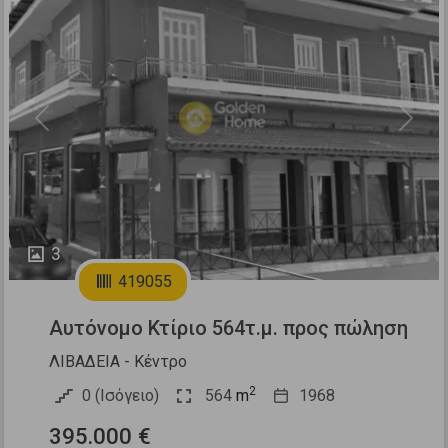
Previous
Next
3
419055
Αυτόνομο Κτίριο 564τ.μ. προς πώληση
ΛΙΒΑΔΕΙΑ - Κέντρο
2
0 (Ισόγειο)
564
m
1968
395.000 €