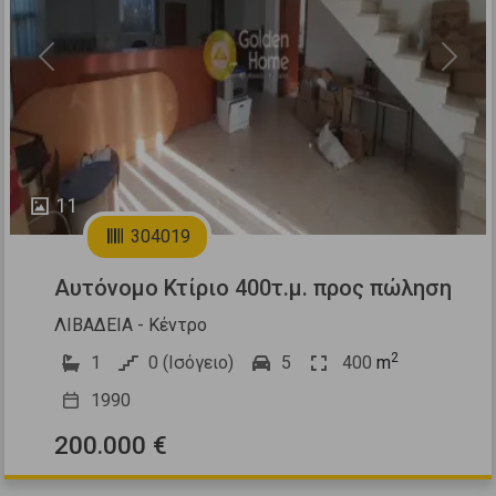
Previous
Next
11
304019
Αυτόνομο Κτίριο 400τ.μ. προς πώληση
ΛΙΒΑΔΕΙΑ - Κέντρο
2
1
0 (Ισόγειο)
5
400
m
1990
200.000 €