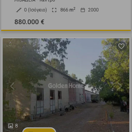
2
0 (Ισόγειο)
866
m
2000
880.000 €
Previous
Next
8