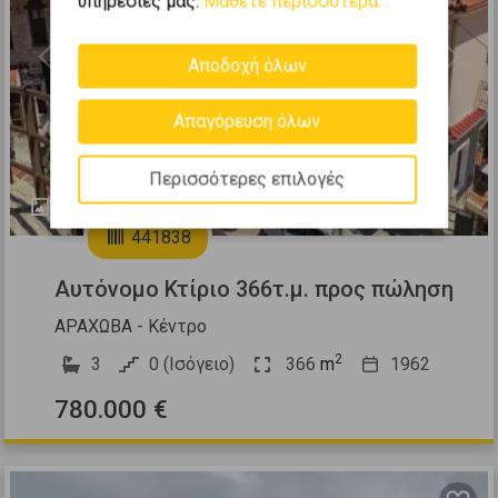
υπηρεσίες μας.
Μάθετε περισσότερα...
Αποδοχή όλων
Previous
Next
Απαγόρευση όλων
Περισσότερες επιλογές
25
441838
Αυτόνομο Κτίριο 366τ.μ. προς πώληση
ΑΡΑΧΩΒΑ - Κέντρο
2
3
0 (Ισόγειο)
366
m
1962
780.000 €