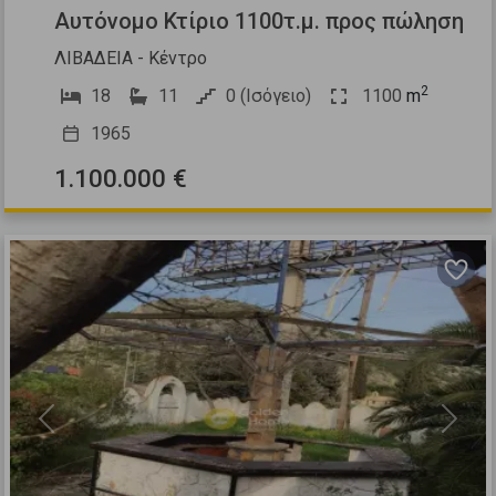
Αυτόνομο Κτίριο 1100τ.μ. προς πώληση
ΛΙΒΑΔΕΙΑ - Κέντρο
2
18
11
0 (Ισόγειο)
1100
m
1965
1.100.000 €
Previous
Next