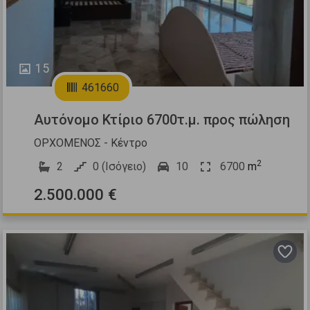
15
461660
Αυτόνομο Κτίριο 6700τ.μ. προς πώληση
ΟΡΧΟΜΕΝΟΣ - Κέντρο
2
2
0 (Ισόγειο)
10
6700
m
2.500.000 €