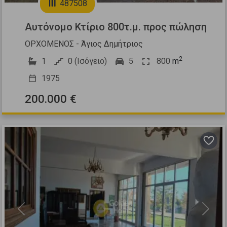
487508
Αυτόνομο Κτίριο 800τ.μ. προς πώληση
ΟΡΧΟΜΕΝΟΣ - Άγιος Δημήτριος
2
1
0 (Ισόγειο)
5
800
m
1975
200.000 €
Previous
Next