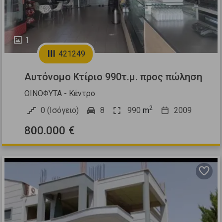
1
421249
Αυτόνομο Κτίριο 990τ.μ. προς πώληση
ΟΙΝΟΦΥΤΑ - Κέντρο
2
0 (Ισόγειο)
8
990
m
2009
800.000 €