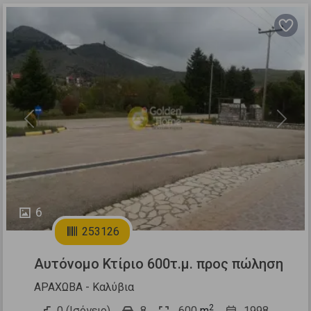
Previous
Next
6
253126
Αυτόνομο Κτίριο 600τ.μ. προς πώληση
ΑΡΑΧΩΒΑ - Καλύβια
2
0 (Ισόγειο)
8
600
m
1998