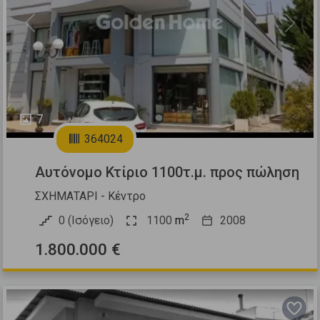
Previous
Next
7
364024
Αυτόνομο Κτίριο 1100τ.μ. προς πώληση
ΣΧΗΜΑΤΑΡΙ - Κέντρο
2
0 (Ισόγειο)
1100
m
2008
1.800.000 €