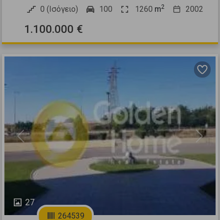
2
0 (Ισόγειο)
100
1260
m
2002
1.100.000 €
Previous
Next
27
264539