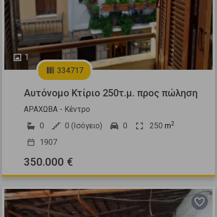
1
334717
Αυτόνομο Κτίριο 250τ.μ. προς πώληση
ΑΡΑΧΩΒΑ - Κέντρο
2
0
0 (Ισόγειο)
0
250
m
1907
350.000 €