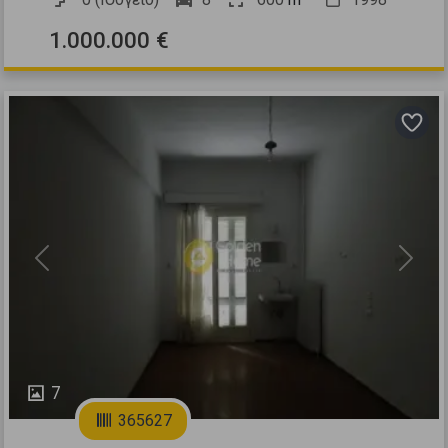
1.000.000 €
Previous
Next
7
365627