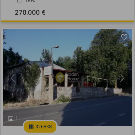
1990
270.000 €
Previous
Next
1
326838