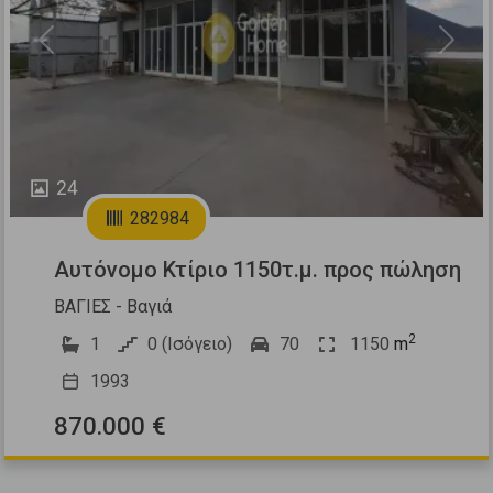
Previous
Next
24
282984
Αυτόνομο Κτίριο 1150τ.μ. προς πώληση
ΒΑΓΙΕΣ - Βαγιά
2
1
0 (Ισόγειο)
70
1150
m
1993
870.000 €