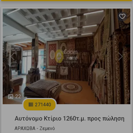
Previous
Next
22
271440
Αυτόνομο Κτίριο 1260τ.μ. προς πώληση
ΑΡΑΧΩΒΑ - Ζεμενό