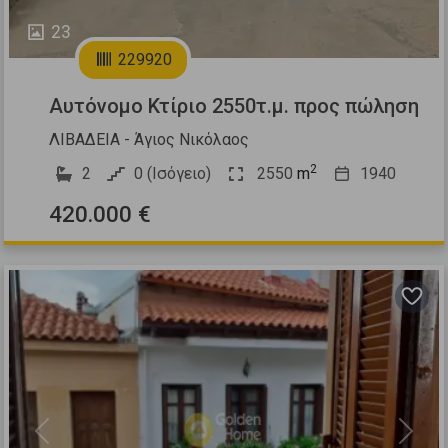
23
229920
Αυτόνομο Κτίριο 2550τ.μ. προς πώληση
ΛΙΒΑΔΕΙΑ - Άγιος Νικόλαος
2
2
0 (Ισόγειο)
2550
m
1940
420.000 €
Previous
Next