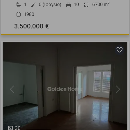
2
1
0 (Ισόγειο)
10
6700
m
1980
3.500.000 €
Previous
Next
30