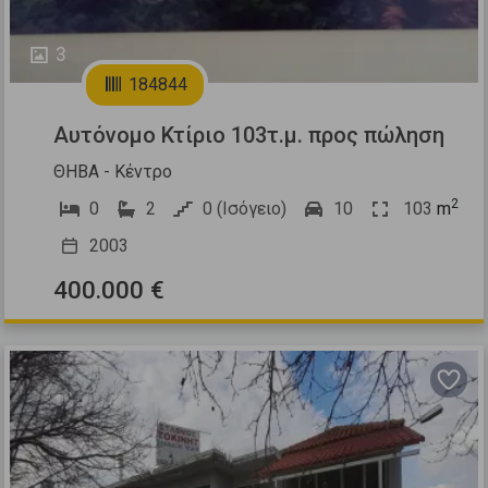
3
184844
Αυτόνομο Κτίριο 103τ.μ. προς πώληση
ΘΗΒΑ - Κέντρο
2
0
2
0 (Ισόγειο)
10
103
m
2003
400.000 €