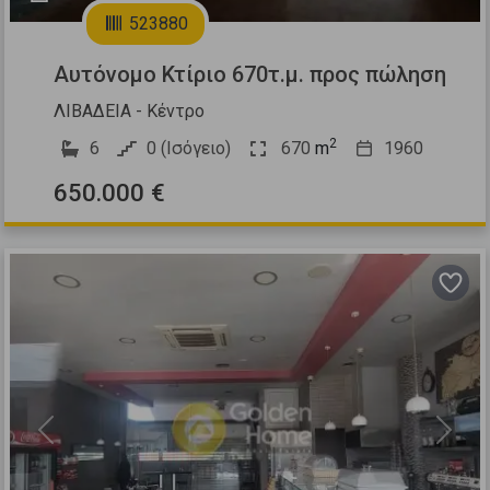
523880
Αυτόνομο Κτίριο 670τ.μ. προς πώληση
ΛΙΒΑΔΕΙΑ - Κέντρο
2
6
0 (Ισόγειο)
670
m
1960
650.000 €
Previous
Next