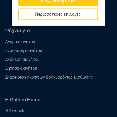
Απαγόρευση όλων
Περισσότερες επιλογές
Ψάχνω για
Αγορά ακινήτου
Ενοικίαση ακινήτου
Ανάθεση ακινήτου
Ζήτηση ακινήτου
Διαχείριση ακινήτων βραχυχρόνιας μίσθωσης
Η Golden Home
Η Εταιρεία