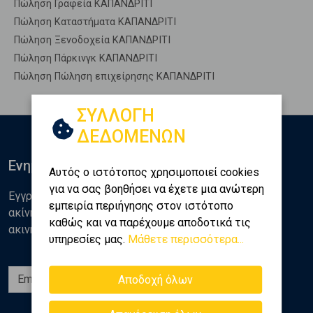
Πώληση Γραφεία ΚΑΠΑΝΔΡΙΤΙ
Πώληση Καταστήματα ΚΑΠΑΝΔΡΙΤΙ
Πώληση Ξενοδοχεία ΚΑΠΑΝΔΡΙΤΙ
Πώληση Πάρκινγκ ΚΑΠΑΝΔΡΙΤΙ
Πώληση Πώληση επιχείρησης ΚΑΠΑΝΔΡΙΤΙ
ΣΥΛΛΟΓΗ
ΔΕΔΟΜΕΝΩΝ
Ενημερωθείτε
Αυτός ο ιστότοπος χρησιμοποιεί cookies
για να σας βοηθήσει να έχετε μια ανώτερη
Εγγραφείτε στο newsletter της Golden Home για νέα
εμπειρία περιήγησης στον ιστότοπο
ακίνητα, αναλύσεις και διάφορα θέματα της αγοράς
καθώς και να παρέχουμε αποδοτικά τις
ακινήτων
υπηρεσίες μας.
Μάθετε περισσότερα...
Εγγραφή
Αποδοχή όλων
Ακολουθήστε μας