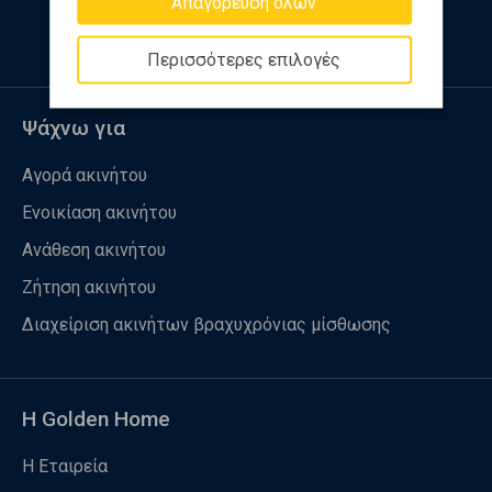
Απαγόρευση όλων
Περισσότερες επιλογές
Ψάχνω για
Αγορά ακινήτου
Ενοικίαση ακινήτου
Ανάθεση ακινήτου
Ζήτηση ακινήτου
Διαχείριση ακινήτων βραχυχρόνιας μίσθωσης
Η Golden Home
Η Εταιρεία