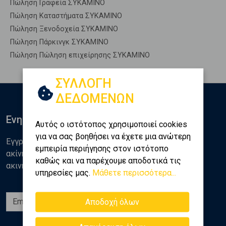
Πώληση Γραφεία ΣΥΚΑΜΙΝΟ
Πώληση Καταστήματα ΣΥΚΑΜΙΝΟ
Πώληση Ξενοδοχεία ΣΥΚΑΜΙΝΟ
Πώληση Πάρκινγκ ΣΥΚΑΜΙΝΟ
Πώληση Πώληση επιχείρησης ΣΥΚΑΜΙΝΟ
ΣΥΛΛΟΓΗ
ΔΕΔΟΜΕΝΩΝ
Ενημερωθείτε
Αυτός ο ιστότοπος χρησιμοποιεί cookies
για να σας βοηθήσει να έχετε μια ανώτερη
Εγγραφείτε στο newsletter της Golden Home για νέα
εμπειρία περιήγησης στον ιστότοπο
ακίνητα, αναλύσεις και διάφορα θέματα της αγοράς
καθώς και να παρέχουμε αποδοτικά τις
ακινήτων
υπηρεσίες μας.
Μάθετε περισσότερα...
Εγγραφή
Αποδοχή όλων
Ακολουθήστε μας