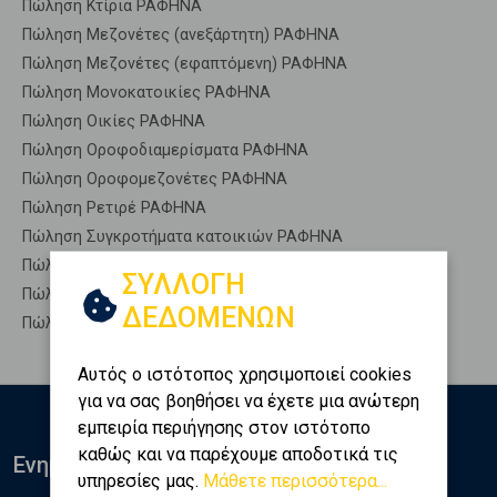
Πώληση Κτίρια ΡΑΦΗΝΑ
Πώληση Μεζονέτες (ανεξάρτητη) ΡΑΦΗΝΑ
Πώληση Μεζονέτες (εφαπτόμενη) ΡΑΦΗΝΑ
Πώληση Μονοκατοικίες ΡΑΦΗΝΑ
Πώληση Οικίες ΡΑΦΗΝΑ
Πώληση Οροφοδιαμερίσματα ΡΑΦΗΝΑ
Πώληση Οροφομεζονέτες ΡΑΦΗΝΑ
Πώληση Ρετιρέ ΡΑΦΗΝΑ
Πώληση Συγκροτήματα κατοικιών ΡΑΦΗΝΑ
Πώληση Υπόγεια ΡΑΦΗΝΑ
ΣΥΛΛΟΓΗ
Πώληση Υπόσκαφα ΡΑΦΗΝΑ
ΔΕΔΟΜΕΝΩΝ
Πώληση Υπολ. υψουν ΡΑΦΗΝΑ
Αυτός ο ιστότοπος χρησιμοποιεί cookies
για να σας βοηθήσει να έχετε μια ανώτερη
εμπειρία περιήγησης στον ιστότοπο
καθώς και να παρέχουμε αποδοτικά τις
Ενημερωθείτε
υπηρεσίες μας.
Μάθετε περισσότερα...