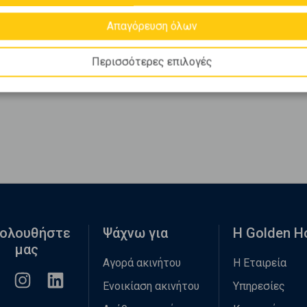
Απαγόρευση όλων
Περισσότερες επιλογές
ολουθήστε
Ψάχνω για
Η Golden 
μας
Αγορά ακινήτου
Η Εταιρεία
Ενοικίαση ακινήτου
Υπηρεσίες