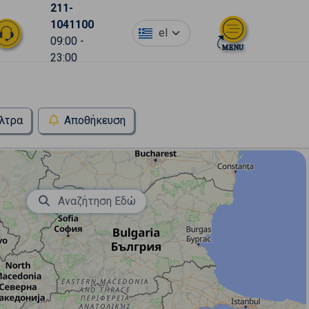
211-
1041100
el
09:00 -
23:00
λτρα
Αποθήκευση
Αναζήτηση Εδώ