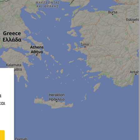
α
και