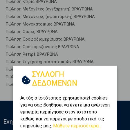
Πώληση Κτίρια ΒΡΑΥΡΩΝΑ
Πώληση Μεζονέτες (ανεξάρτητη) ΒΡΑΥΡΩΝΑ
Πώληση Μεζονέτες (εφαπτόμενη) ΒΡΑΥΡΩΝΑ
Πώληση Μονοκατοικίες ΒΡΑΥΡΩΝΑ
Πώληση Οικίες ΒΡΑΥΡΩΝΑ
Πώληση Οροφοδιαμερίσματα ΒΡΑΥΡΩΝΑ
Πώληση Οροφομεζονέτες ΒΡΑΥΡΩΝΑ
Πώληση Ρετιρέ ΒΡΑΥΡΩΝΑ
Πώληση Συγκροτήματα κατοικιών ΒΡΑΥΡΩΝΑ
Πώληση Υπόγεια ΒΡΑΥΡΩΝΑ
ΣΥΛΛΟΓΗ
Πώληση Υπόσκαφα ΒΡΑΥΡΩΝΑ
ΔΕΔΟΜΕΝΩΝ
Πώληση Υπολ. υψουν ΒΡΑΥΡΩΝΑ
Αυτός ο ιστότοπος χρησιμοποιεί cookies
για να σας βοηθήσει να έχετε μια ανώτερη
εμπειρία περιήγησης στον ιστότοπο
καθώς και να παρέχουμε αποδοτικά τις
Ενημερωθείτε
υπηρεσίες μας.
Μάθετε περισσότερα...