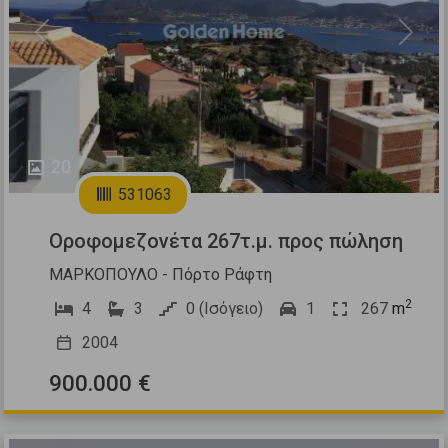
Previous
Next
20
531063
Οροφομεζονέτα 267τ.μ. προς πώληση
ΜΑΡΚΟΠΟΥΛΟ - Πόρτο Ράφτη
2
4
3
0 (Ισόγειο)
1
267
m
2004
900.000 €