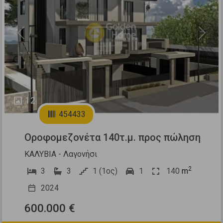
Previous
Next
12
454433
Οροφομεζονέτα 140τ.μ. προς πώληση
ΚΑΛΥΒΙΑ - Λαγονήσι
2
3
3
1 (1ος)
1
140
m
2024
600.000 €