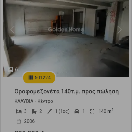
Previous
Next
6
501224
Οροφομεζονέτα 140τ.μ. προς πώληση
ΚΑΛΥΒΙΑ - Κέντρο
2
3
2
1 (1ος)
1
140
m
2006