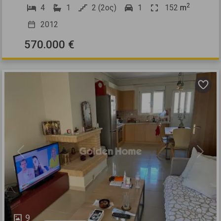
2
4
1
2 (2ος)
1
152
m
2012
570.000 €
Previous
Next
9