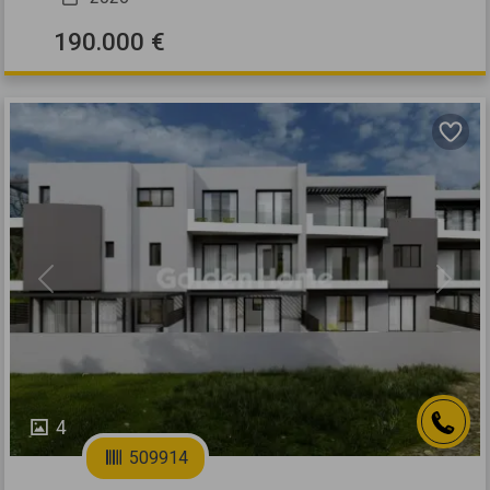
190.000 €
Previous
Next
4
509914