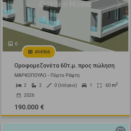
Previous
Next
6
494966
Οροφομεζονέτα 60τ.μ. προς πώληση
ΜΑΡΚΟΠΟΥΛΟ - Πόρτο Ράφτη
2
2
2
0 (Ισόγειο)
1
60
m
2026
190.000 €