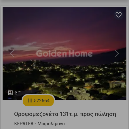
Previous
Next
31
522664
Οροφομεζονέτα 131τ.μ. προς πώληση
ΚΕΡΑΤΕΑ - Μικρολίμανο