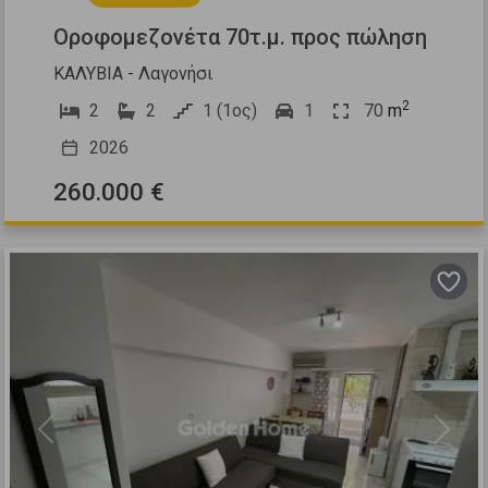
Οροφομεζονέτα 70τ.μ. προς πώληση
ΚΑΛΥΒΙΑ - Λαγονήσι
2
2
2
1 (1ος)
1
70
m
2026
260.000 €
Previous
Next