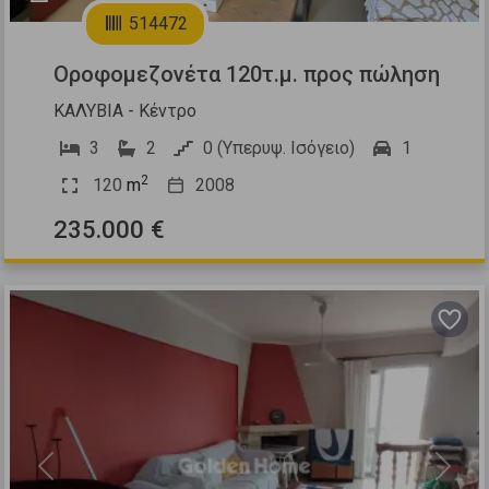
514472
Οροφομεζονέτα 120τ.μ. προς πώληση
ΚΑΛΥΒΙΑ - Κέντρο
3
2
0 (Υπερυψ. Ισόγειο)
1
2
120
m
2008
235.000 €
Previous
Next