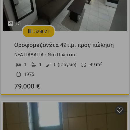
15
528021
Οροφομεζονέτα 49τ.μ. προς πώληση
ΝΕΑ ΠΑΛΑΤΙΑ - Νέα Παλάτια
2
1
1
0 (Ισόγειο)
49
m
1975
79.000 €