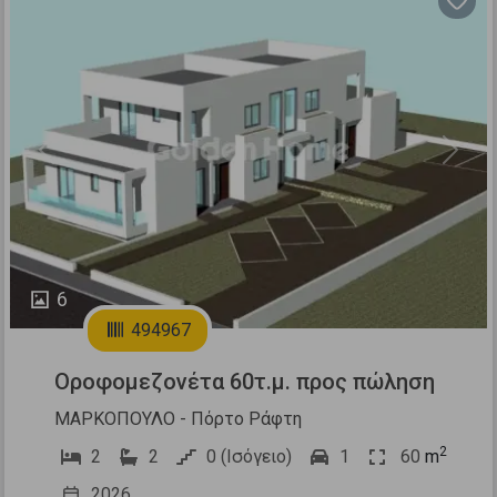
Previous
Next
6
494967
Οροφομεζονέτα 60τ.μ. προς πώληση
ΜΑΡΚΟΠΟΥΛΟ - Πόρτο Ράφτη
2
2
2
0 (Ισόγειο)
1
60
m
2026