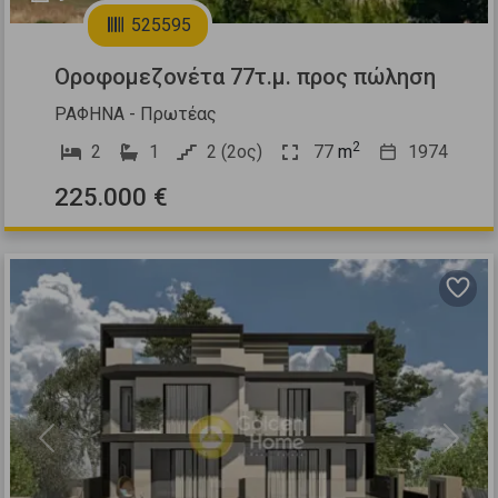
525595
Οροφομεζονέτα 77τ.μ. προς πώληση
ΡΑΦΗΝΑ - Πρωτέας
2
2
1
2 (2ος)
77
m
1974
225.000 €
Previous
Next