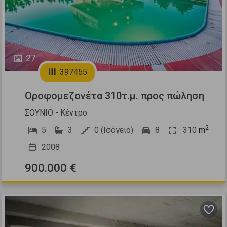
27
397455
Οροφομεζονέτα 310τ.μ. προς πώληση
ΣΟΥΝΙΟ - Κέντρο
2
5
3
0 (Ισόγειο)
8
310
m
2008
900.000 €