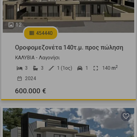
12
454440
Οροφομεζονέτα 140τ.μ. προς πώληση
ΚΑΛΥΒΙΑ - Λαγονήσι
2
3
3
1 (1ος)
1
140
m
2024
600.000 €