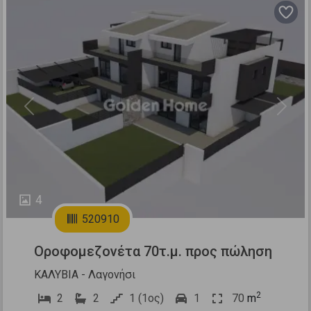
Previous
Next
4
520910
Οροφομεζονέτα 70τ.μ. προς πώληση
ΚΑΛΥΒΙΑ - Λαγονήσι
2
2
2
1 (1ος)
1
70
m