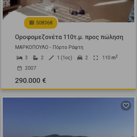
22
508368
Οροφομεζονέτα 110τ.μ. προς πώληση
ΜΑΡΚΟΠΟΥΛΟ - Πόρτο Ράφτη
2
3
2
1 (1ος)
2
110
m
2007
290.000 €