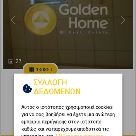
Previous
Next
27
130850
ΣΥΛΛΟΓΗ
Οροφομεζονέτα 170τ.μ. προς πώληση
ΔΕΔΟΜΕΝΩΝ
ΚΕΡΑΤΕΑ - Κακιά Θάλασσα
2
3
1
0 (Ισόγειο)
170
m
Αυτός ο ιστότοπος χρησιμοποιεί cookies
για να σας βοηθήσει να έχετε μια ανώτερη
2007
εμπειρία περιήγησης στον ιστότοπο
190.000 €
καθώς και να παρέχουμε αποδοτικά τις