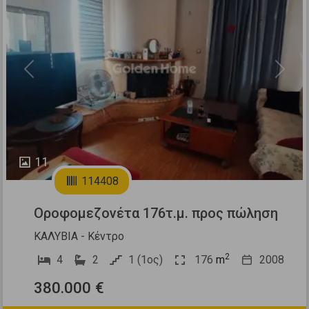
Previous
Next
11
114408
Οροφομεζονέτα 176τ.μ. προς πώληση
ΚΑΛΥΒΙΑ - Κέντρο
2
4
2
1 (1ος)
176
m
2008
380.000 €