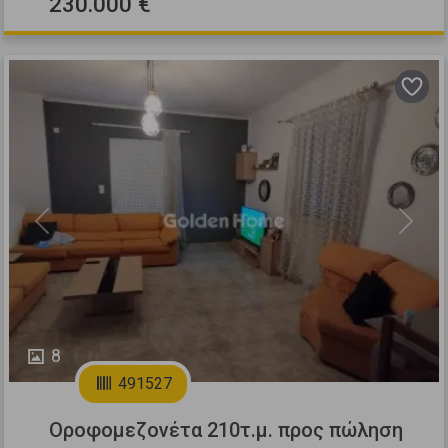
230.000 €
Previous
Next
8
491527
Οροφομεζονέτα 210τ.μ. προς πώληση