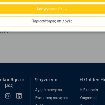
Απαγόρευση όλων
Ο
Περισσότερες επιλογές
ΛΟΙΠΟ
ολουθήστε
Ψάχνω για
Η Golden 
μας
Αγορά ακινήτου
Η Εταιρεία
Ενοικίαση ακινήτου
Υπηρεσίες