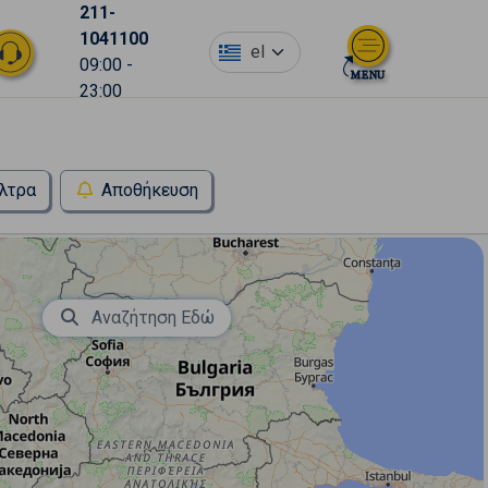
211-
1041100
el
09:00 -
23:00
λτρα
Αποθήκευση
Αναζήτηση Εδώ