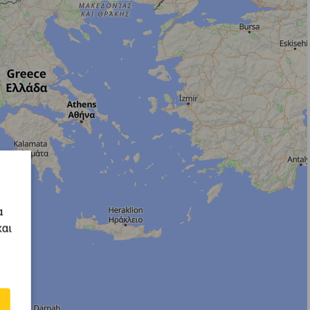
α
και