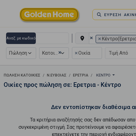
ΕΥΡΕΣΗ ΑΚΙ
×
×
Αναζ. με κωδικό
Κέντρο(Ερετρι
×
×
Πώληση
Κατοικία
Οικία
ΠΏΛΗΣΗ ΚΑΤΟΙΚΊΕΣ
Ν.ΕΥΒΟΙΑΣ
ΕΡΕΤΡΙΑ
ΚΈΝΤΡΟ
Οικίες προς πώληση σε: Ερετρια - Κέντρο
Δεν εντοπίστηκαν διαθέσιμα α
Τα κριτήρια αναζήτησής σας δεν απέδωσαν απο
συγκεκριμένη στιγμή. Σας προτείνουμε να αφαιρέσετ
επεκτείνετε την περιοχή ενδιαφέροντ