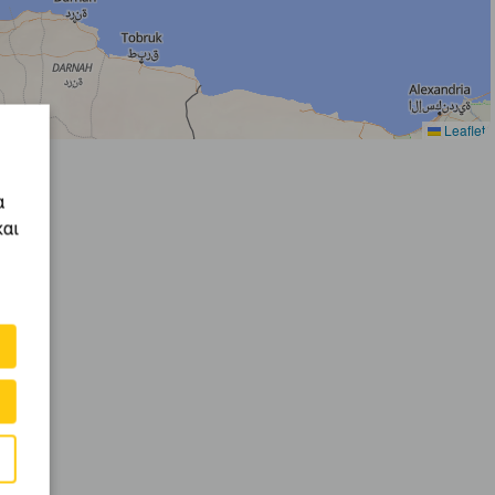
Leaflet
α
και