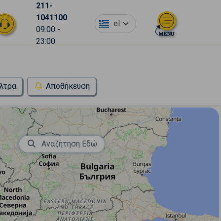
211-
1041100
el
09:00 -
23:00
λτρα
Αποθήκευση
Αναζήτηση Εδώ