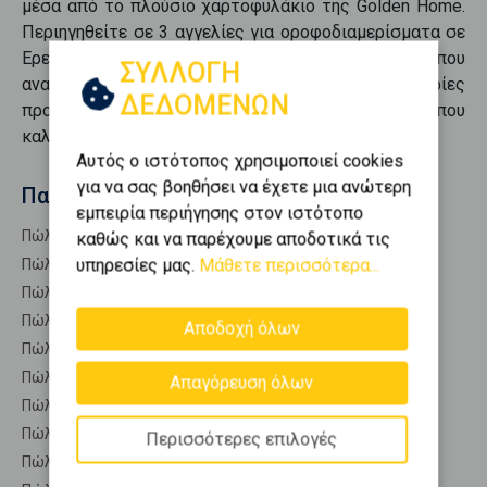
μέσα από το πλούσιο χαρτοφυλάκιο της Golden Home.
Περιηγηθείτε σε
3
αγγελίες για
οροφοδιαμερίσματα
σε
Ερετρια - Κέντρο
και βρείτε ακριβώς αυτό που
ΣΥΛΛΟΓΗ
αναζητάτε. Συγκεντρώνουμε τις καλύτερες ευκαιρίες
ΔΕΔΟΜΕΝΩΝ
προς
πώληση
, προσφέροντάς σας επιλογές που
καλύπτουν κάθε ανάγκη.
Αυτός ο ιστότοπος χρησιμοποιεί cookies
για να σας βοηθήσει να έχετε μια ανώτερη
Παρόμοιες αναζητήσεις
εμπειρία περιήγησης στον ιστότοπο
Πώληση Κατοικίες ΑΙΔΗΨΟΣ
καθώς και να παρέχουμε αποδοτικά τις
υπηρεσίες μας.
Μάθετε περισσότερα...
Πώληση Κατοικίες ΑΜΑΡΥΝΘΟΣ
Πώληση Κατοικίες ΑΝΘΗΔΩΝΟΣ
Πώληση Κατοικίες ΑΡΤΕΜΙΣΙΟ
Αποδοχή όλων
Πώληση Κατοικίες ΑΥΛΙΔΑ
Πώληση Κατοικίες ΑΥΛΩΝΑ
Απαγόρευση όλων
Πώληση Κατοικίες ΔΙΡΦΥΣ
Πώληση Κατοικίες ΔΥΣΤΟΣ
Περισσότερες επιλογές
Πώληση Κατοικίες ΛΙΜΝΗ