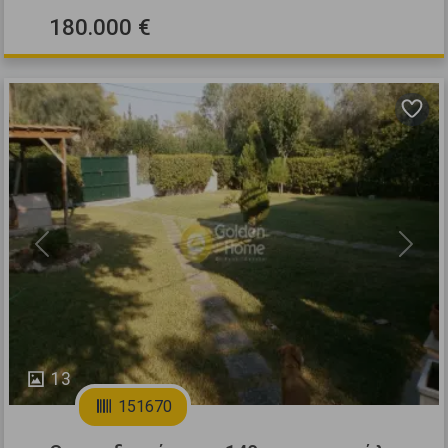
180.000 €
Previous
Next
13
151670