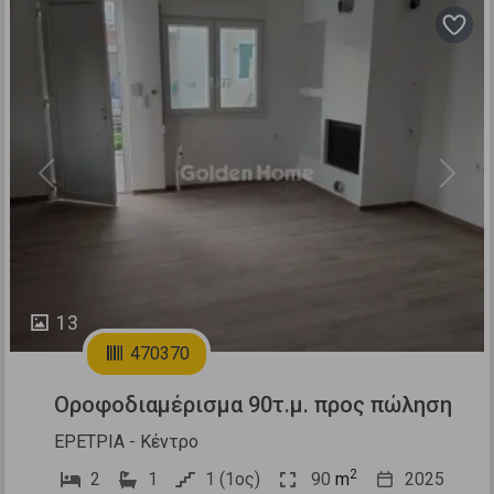
Previous
Next
13
470370
Οροφοδιαμέρισμα 90τ.μ. προς πώληση
ΕΡΕΤΡΙΑ - Κέντρο
2
2
1
1 (1ος)
90
m
2025