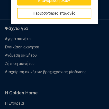
Απαγόρευση όλων
Περισσότερες επιλογές
Ψάχνω για
Αγορά ακινήτου
Ενοικίαση ακινήτου
Ανάθεση ακινήτου
Ζήτηση ακινήτου
Διαχείριση ακινήτων βραχυχρόνιας μίσθωσης
Η Golden Home
Η Εταιρεία