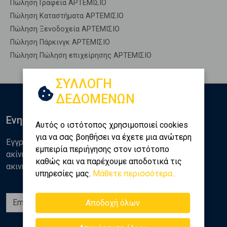
Πώληση Γραφεία ΑΡΤΕΜΙΣΙΟ
Πώληση Καταστήματα ΑΡΤΕΜΙΣΙΟ
Πώληση Ξενοδοχεία ΑΡΤΕΜΙΣΙΟ
Πώληση Πάρκινγκ ΑΡΤΕΜΙΣΙΟ
Πώληση Πώληση επιχείρησης ΑΡΤΕΜΙΣΙΟ
ΣΥΛΛΟΓΗ
ΔΕΔΟΜΕΝΩΝ
Ενημερωθείτε
Αυτός ο ιστότοπος χρησιμοποιεί cookies
για να σας βοηθήσει να έχετε μια ανώτερη
Εγγραφείτε στο newsletter της Golden Home για νέα
εμπειρία περιήγησης στον ιστότοπο
ακίνητα, αναλύσεις και διάφορα θέματα της αγοράς
καθώς και να παρέχουμε αποδοτικά τις
ακινήτων
υπηρεσίες μας.
Μάθετε περισσότερα...
Εγγραφή
Αποδοχή όλων
Ακολουθήστε μας