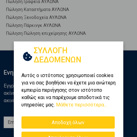
Πώληση Γραφεία ΑΥΛΩΝΑ
Πώληση Καταστήματα ΑΥΛΩΝΑ
Πώληση Ξενοδοχεία ΑΥΛΩΝΑ
Πώληση Πάρκινγκ ΑΥΛΩΝΑ
Πώληση Πώληση επιχείρησης ΑΥΛΩΝΑ
ΣΥΛΛΟΓΗ
ΔΕΔΟΜΕΝΩΝ
Ενημερωθείτε
Αυτός ο ιστότοπος χρησιμοποιεί cookies
για να σας βοηθήσει να έχετε μια ανώτερη
Εγγραφείτε στο newsletter της Golden Home για νέα
εμπειρία περιήγησης στον ιστότοπο
ακίνητα, αναλύσεις και διάφορα θέματα της αγοράς
καθώς και να παρέχουμε αποδοτικά τις
ακινήτων
υπηρεσίες μας.
Μάθετε περισσότερα...
Εγγραφή
Αποδοχή όλων
Ακολουθήστε μας