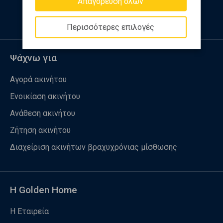
Απαγόρευση όλων
Περισσότερες επιλογές
Ψάχνω για
Αγορά ακινήτου
Ενοικίαση ακινήτου
Ανάθεση ακινήτου
Ζήτηση ακινήτου
Διαχείριση ακινήτων βραχυχρόνιας μίσθωσης
Η Golden Home
Η Εταιρεία