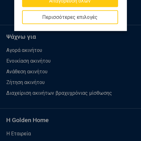
Απαγόρευση όλων
Περισσότερες επιλογές
Ψάχνω για
Αγορά ακινήτου
Ενοικίαση ακινήτου
Ανάθεση ακινήτου
Ζήτηση ακινήτου
Διαχείριση ακινήτων βραχυχρόνιας μίσθωσης
Η Golden Home
Η Εταιρεία