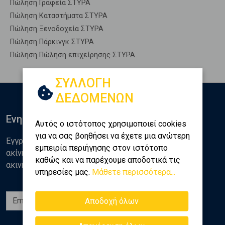
Πώληση Γραφεία ΣΤΥΡΑ
Πώληση Καταστήματα ΣΤΥΡΑ
Πώληση Ξενοδοχεία ΣΤΥΡΑ
Πώληση Πάρκινγκ ΣΤΥΡΑ
Πώληση Πώληση επιχείρησης ΣΤΥΡΑ
ΣΥΛΛΟΓΗ
ΔΕΔΟΜΕΝΩΝ
Ενημερωθείτε
Αυτός ο ιστότοπος χρησιμοποιεί cookies
για να σας βοηθήσει να έχετε μια ανώτερη
Εγγραφείτε στο newsletter της Golden Home για νέα
εμπειρία περιήγησης στον ιστότοπο
ακίνητα, αναλύσεις και διάφορα θέματα της αγοράς
καθώς και να παρέχουμε αποδοτικά τις
ακινήτων
υπηρεσίες μας.
Μάθετε περισσότερα...
Εγγραφή
Αποδοχή όλων
Ακολουθήστε μας