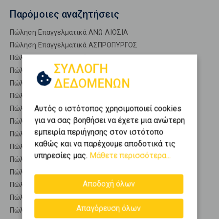
Παρόμοιες αναζητήσεις
Πώληση Επαγγελματικά ΑΝΩ ΛΙΟΣΙΑ
Πώληση Επαγγελματικά ΑΣΠΡΟΠΥΡΓΟΣ
Πώληση Επαγγελματικά ΒΙΛΙΑ
ΣΥΛΛΟΓΗ
Πώληση Επαγγελματικά ΕΛΕΥΣΙΝΑ
ΔΕΔΟΜΕΝΩΝ
Πώληση Επαγγελματικά ΕΡΥΘΡΕΣ
Πώληση Επαγγελματικά ΜΑΓΟΥΛΑ
Αυτός ο ιστότοπος χρησιμοποιεί cookies
Πώληση Επαγγελματικά ΜΑΝΔΡΑ
για να σας βοηθήσει να έχετε μια ανώτερη
Πώληση Επαγγελματικά ΜΕΓΑΡΑ
εμπειρία περιήγησης στον ιστότοπο
Πώληση Επαγγελματικά ΟΙΝΟΗ
καθώς και να παρέχουμε αποδοτικά τις
Πώληση Επαγγελματικά ΦΥΛΗ
υπηρεσίες μας.
Μάθετε περισσότερα...
Πώληση Επαγγ. Αποθήκες ΦΥΛΗ - Κέντρο
Πώληση Αυτόνομα κτίρια ΦΥΛΗ - Κέντρο
Αποδοχή όλων
Πώληση Βιομηχανικοί χώροι ΦΥΛΗ - Κέντρο
Πώληση Γραφεία ΦΥΛΗ - Κέντρο
Απαγόρευση όλων
Πώληση Καταστήματα ΦΥΛΗ - Κέντρο