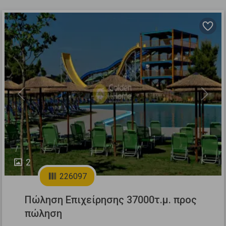
Previous
Next
2
226097
Πώληση Επιχείρησης 37000τ.μ. προς
πώληση