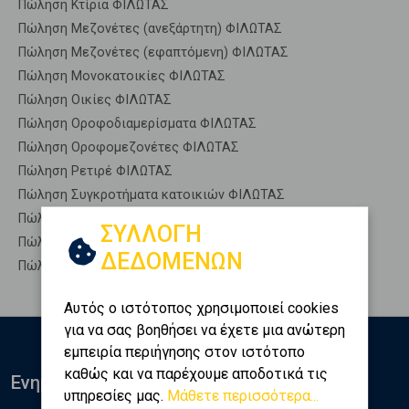
Πώληση Κτίρια ΦΙΛΩΤΑΣ
Πώληση Μεζονέτες (ανεξάρτητη) ΦΙΛΩΤΑΣ
Πώληση Μεζονέτες (εφαπτόμενη) ΦΙΛΩΤΑΣ
Πώληση Μονοκατοικίες ΦΙΛΩΤΑΣ
Πώληση Οικίες ΦΙΛΩΤΑΣ
Πώληση Οροφοδιαμερίσματα ΦΙΛΩΤΑΣ
Πώληση Οροφομεζονέτες ΦΙΛΩΤΑΣ
Πώληση Ρετιρέ ΦΙΛΩΤΑΣ
Πώληση Συγκροτήματα κατοικιών ΦΙΛΩΤΑΣ
Πώληση Υπόγεια ΦΙΛΩΤΑΣ
ΣΥΛΛΟΓΗ
Πώληση Υπόσκαφα ΦΙΛΩΤΑΣ
ΔΕΔΟΜΕΝΩΝ
Πώληση Υπολ. υψουν ΦΙΛΩΤΑΣ
Αυτός ο ιστότοπος χρησιμοποιεί cookies
για να σας βοηθήσει να έχετε μια ανώτερη
εμπειρία περιήγησης στον ιστότοπο
καθώς και να παρέχουμε αποδοτικά τις
Ενημερωθείτε
υπηρεσίες μας.
Μάθετε περισσότερα...