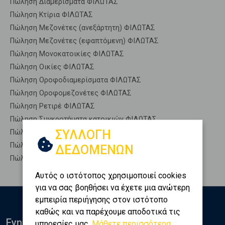
Πώληση Διαμερίσματα ΦΙΛΩΤΑΣ
Πώληση Κτίρια ΦΙΛΩΤΑΣ
Πώληση Μεζονέτες (ανεξάρτητη) ΦΙΛΩΤΑΣ
Πώληση Μεζονέτες (εφαπτόμενη) ΦΙΛΩΤΑΣ
Πώληση Μονοκατοικίες ΦΙΛΩΤΑΣ
Πώληση Οικίες ΦΙΛΩΤΑΣ
Πώληση Οροφοδιαμερίσματα ΦΙΛΩΤΑΣ
Πώληση Οροφομεζονέτες ΦΙΛΩΤΑΣ
Πώληση Ρετιρέ ΦΙΛΩΤΑΣ
Πώληση Συγκροτήματα κατοικιών ΦΙΛΩΤΑΣ
ΣΥΛΛΟΓΗ
Πώληση Υπόγεια ΦΙΛΩΤΑΣ
Πώληση Υπόσκαφα ΦΙΛΩΤΑΣ
ΔΕΔΟΜΕΝΩΝ
Πώληση Υπολ. υψουν ΦΙΛΩΤΑΣ
Αυτός ο ιστότοπος χρησιμοποιεί cookies
για να σας βοηθήσει να έχετε μια ανώτερη
εμπειρία περιήγησης στον ιστότοπο
καθώς και να παρέχουμε αποδοτικά τις
Ενημερωθείτε
υπηρεσίες μας.
Μάθετε περισσότερα...