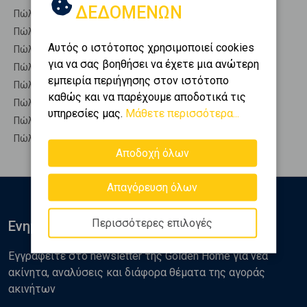
ΔΕΔΟΜΕΝΩΝ
Πώληση Οικίες ΓΡΕΒΕΝΑ - Γεωργίτσα
Πώληση Οροφοδιαμερίσματα ΓΡΕΒΕΝΑ - Γεωργίτσα
Αυτός ο ιστότοπος χρησιμοποιεί cookies
Πώληση Οροφομεζονέτες ΓΡΕΒΕΝΑ - Γεωργίτσα
για να σας βοηθήσει να έχετε μια ανώτερη
Πώληση Ρετιρέ ΓΡΕΒΕΝΑ - Γεωργίτσα
εμπειρία περιήγησης στον ιστότοπο
Πώληση Συγκροτήματα κατοικιών ΓΡΕΒΕΝΑ - Γεωργίτσα
καθώς και να παρέχουμε αποδοτικά τις
Πώληση Υπόγεια ΓΡΕΒΕΝΑ - Γεωργίτσα
υπηρεσίες μας.
Μάθετε περισσότερα...
Πώληση Υπόσκαφα ΓΡΕΒΕΝΑ - Γεωργίτσα
Πώληση Υπολ. υψουν ΓΡΕΒΕΝΑ - Γεωργίτσα
Αποδοχή όλων
Απαγόρευση όλων
Περισσότερες επιλογές
Ενημερωθείτε
Εγγραφείτε στο newsletter της Golden Home για νέα
ακίνητα, αναλύσεις και διάφορα θέματα της αγοράς
ακινήτων