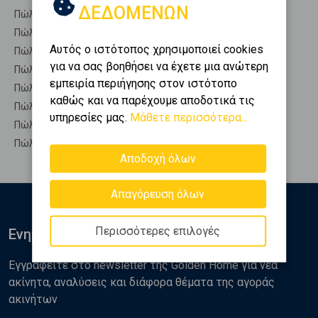
ΔΕΔΟΜΕΝΩΝ
Πώληση Οικίες ΓΡΕΒΕΝΑ - Γεωργίτσα
Πώληση Οροφοδιαμερίσματα ΓΡΕΒΕΝΑ - Γεωργίτσα
Αυτός ο ιστότοπος χρησιμοποιεί cookies
Πώληση Οροφομεζονέτες ΓΡΕΒΕΝΑ - Γεωργίτσα
για να σας βοηθήσει να έχετε μια ανώτερη
Πώληση Ρετιρέ ΓΡΕΒΕΝΑ - Γεωργίτσα
εμπειρία περιήγησης στον ιστότοπο
Πώληση Συγκροτήματα κατοικιών ΓΡΕΒΕΝΑ - Γεωργίτσα
καθώς και να παρέχουμε αποδοτικά τις
Πώληση Υπόγεια ΓΡΕΒΕΝΑ - Γεωργίτσα
υπηρεσίες μας.
Μάθετε περισσότερα...
Πώληση Υπόσκαφα ΓΡΕΒΕΝΑ - Γεωργίτσα
Πώληση Υπολ. υψουν ΓΡΕΒΕΝΑ - Γεωργίτσα
Αποδοχή όλων
Απαγόρευση όλων
Περισσότερες επιλογές
Ενημερωθείτε
Εγγραφείτε στο newsletter της Golden Home για νέα
ακίνητα, αναλύσεις και διάφορα θέματα της αγοράς
ακινήτων