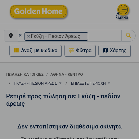
×
×
Γκύζη - Πεδίον Άρεως
Αναζ. με κωδικό
Φίλτρα
Χάρτης
ΠΏΛΗΣΗ ΚΑΤΟΙΚΊΕΣ
ΑΘΉΝΑ - ΚΈΝΤΡΟ
ΓΚΎΖΗ - ΠΕΔΊΟΝ ΆΡΕΩΣ
ΕΠΙΛΈΞΤΕ ΠΕΡΙΟΧΉ
Ρετιρέ προς πώληση σε: Γκύζη - πεδίον
άρεως
Δεν εντοπίστηκαν διαθέσιμα ακίνητα