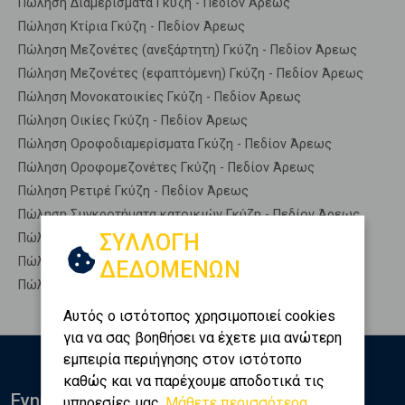
Πώληση Διαμερίσματα Γκύζη - Πεδίον Άρεως
Πώληση Κτίρια Γκύζη - Πεδίον Άρεως
Πώληση Μεζονέτες (ανεξάρτητη) Γκύζη - Πεδίον Άρεως
Πώληση Μεζονέτες (εφαπτόμενη) Γκύζη - Πεδίον Άρεως
Πώληση Μονοκατοικίες Γκύζη - Πεδίον Άρεως
Πώληση Οικίες Γκύζη - Πεδίον Άρεως
Πώληση Οροφοδιαμερίσματα Γκύζη - Πεδίον Άρεως
Πώληση Οροφομεζονέτες Γκύζη - Πεδίον Άρεως
Πώληση Ρετιρέ Γκύζη - Πεδίον Άρεως
Πώληση Συγκροτήματα κατοικιών Γκύζη - Πεδίον Άρεως
ΣΥΛΛΟΓΗ
Πώληση Υπόγεια Γκύζη - Πεδίον Άρεως
Πώληση Υπόσκαφα Γκύζη - Πεδίον Άρεως
ΔΕΔΟΜΕΝΩΝ
Πώληση Υπολ. υψουν Γκύζη - Πεδίον Άρεως
Αυτός ο ιστότοπος χρησιμοποιεί cookies
για να σας βοηθήσει να έχετε μια ανώτερη
εμπειρία περιήγησης στον ιστότοπο
καθώς και να παρέχουμε αποδοτικά τις
Ενημερωθείτε
υπηρεσίες μας.
Μάθετε περισσότερα...