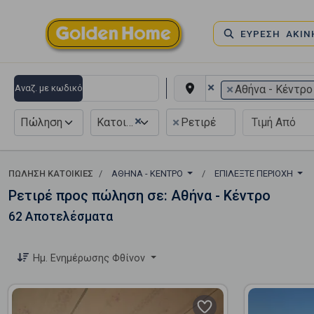
ΕΥΡΕΣΗ ΑΚΙ
×
×
Αναζ. με κωδικό
Αθήνα - Κέντρο
×
×
Πώληση
Κατοικία
Ρετιρέ
ΠΏΛΗΣΗ ΚΑΤΟΙΚΊΕΣ
ΑΘΉΝΑ - ΚΈΝΤΡΟ
ΕΠΙΛΈΞΤΕ ΠΕΡΙΟΧΉ
Ρετιρέ προς πώληση σε: Αθήνα - Κέντρο
62 Αποτελέσματα
Ημ. Ενημέρωσης Φθίνον