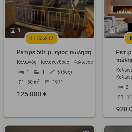
Previous
Next
Previous
8
8
506217
Ρετιρέ 50τ.μ. προς πώληση
Ρετιρ
πώλη
Κολωνός - Κολοκυνθούς - Κολωνός
Κολωνά
1
1
5 (5ος)
Κολωνά
2
50
m
1971
2
125.000 €
11
920.