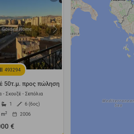
Next
493294
έ 50τ.μ. προς πώληση
 - Σκουζέ - Σεπόλια
1
6 (6ος)
2
m
2006
000 €