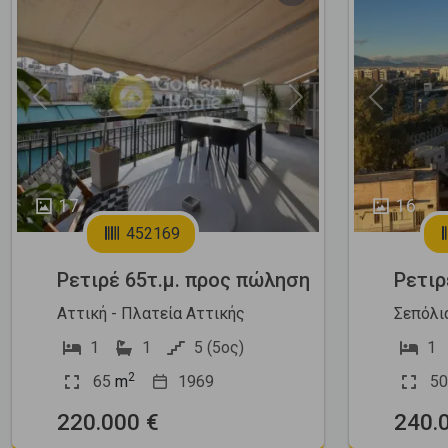
Previous
Next
Previous
17
16
452169
Ρετιρέ 65τ.μ. προς πώληση
Ρετιρ
Αττική - Πλατεία Αττικής
Σεπόλια
1
1
5 (5ος)
1
2
65
m
1969
50
220.000 €
240.