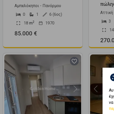
πώλη
Αμπελόκηποι - Πανόρμου
Αττική
0
1
6 (6ος)
3
2
18
m
1970
14
85.000 €
270.
Αυ
Previous
Next
Previous
έχ
να
πε