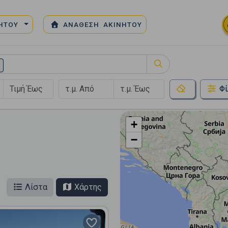
ΝΗΤΟΥ
ΑΝΑΘΕΣΗ ΑΚΙΝΗΤΟΥ
Φί
+
−
Λίστα
Χάρτης