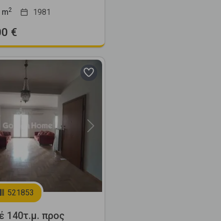
2
m
1981
00 €
Next
521853
έ 140τ.μ. προς