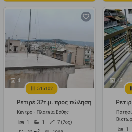
Previous
Next
Previous
4
13
515102
Ρετιρέ 32τ.μ. προς πώληση
Ρετιρ
Κέντρο - Πλατεία Βάθης
Πατησί
Βικτωρ
1
1
7 (7ος)
1
2