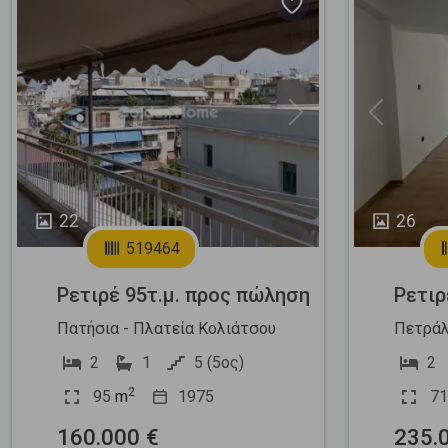
Previous
Next
Previous
22
26
519464
Ρετιρέ 95τ.μ. προς πώληση
Ρετιρ
Πατήσια - Πλατεία Κολιάτσου
Πετράλ
2
1
5 (5ος)
2
2
95
m
1975
71
160.000 €
235.