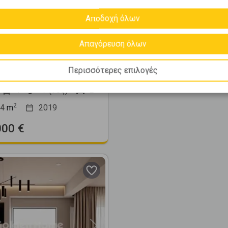
Αποδοχή όλων
513554
έ 124τ.μ. προς
Απαγόρευση όλων
ση
Περισσότερες επιλογές
κηποι - Ελληνορώσων
1
7 (7ος)
2
2
4
m
2019
000 €