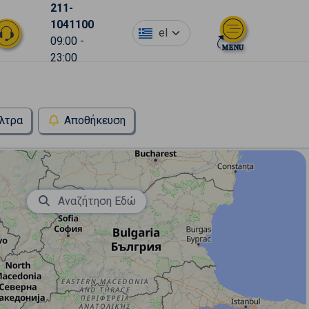
211-
1041100
el
09:00 -
23:00
λτρα
Αποθήκευση
Αναζήτηση Εδώ