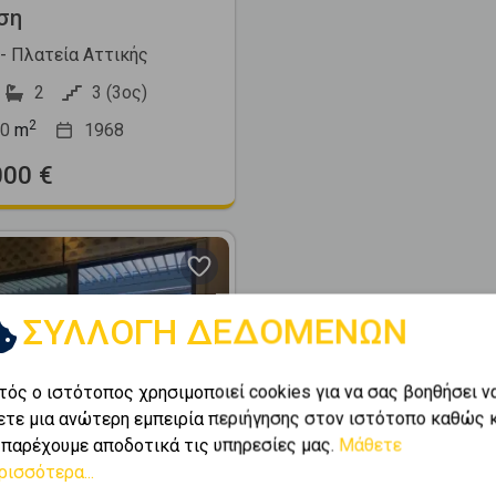
ση
 - Πλατεία Αττικής
2
3 (3ος)
2
0
m
1968
000 €
ΣΥΛΛΟΓΗ ΔΕΔΟΜΕΝΩΝ
τός ο ιστότοπος χρησιμοποιεί cookies για να σας βοηθήσει ν
Next
ετε μια ανώτερη εμπειρία περιήγησης στον ιστότοπο καθώς 
 παρέχουμε αποδοτικά τις υπηρεσίες μας.
Μάθετε
ρισσότερα...