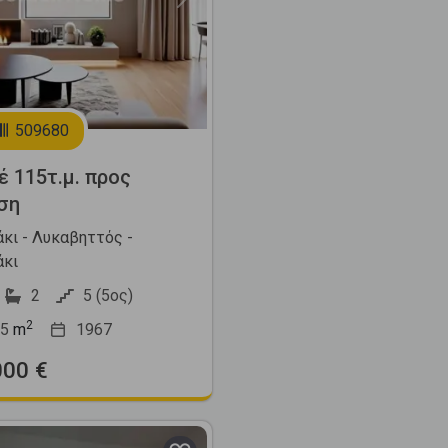
Next
509680
έ 115τ.μ. προς
ση
κι - Λυκαβηττός -
κι
2
5 (5ος)
2
5
m
1967
000 €