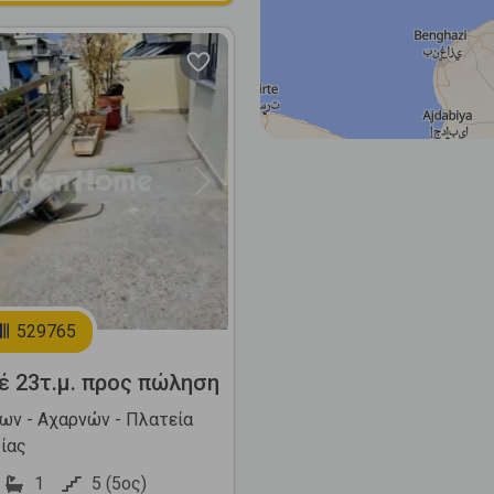
Next
529765
έ 23τ.μ. προς πώληση
ων - Αχαρνών - Πλατεία
ίας
1
5 (5ος)