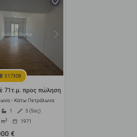
Next
517308
έ 71τ.μ. προς πώληση
ωνα - Κάτω Πετράλωνα
1
5 (5ος)
2
m
1971
000 €