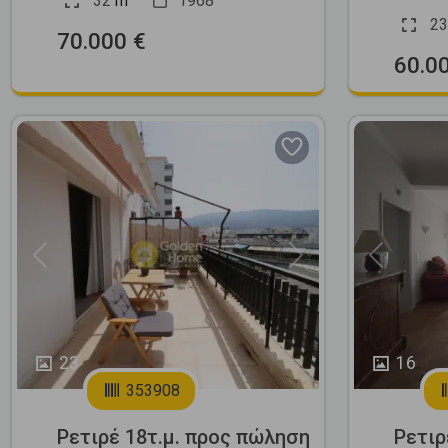
32
m
1968
23
70.000 €
60.0
Previous
Next
Previous
23
16
353908
Ρετιρέ 18τ.μ. προς πώληση
Ρετιρ