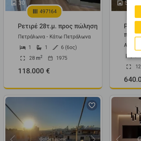
30
54
497164
Ρετιρέ 28τ.μ. προς πώληση
Ρετιρ
πώλη
Πετράλωνα - Κάτω Πετράλωνα
Αμπελό
1
1
6 (6ος)
3
2
28
m
1975
12
118.000 €
640.