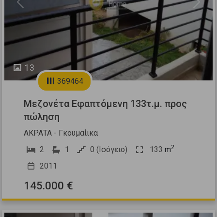
Previous
Next
13
369464
Μεζονέτα Εφαπτόμενη 133τ.μ. προς
πώληση
ΑΚΡΑΤΑ - Γκουμαίικα
2
2
1
0 (Ισόγειο)
133
m
2011
145.000 €