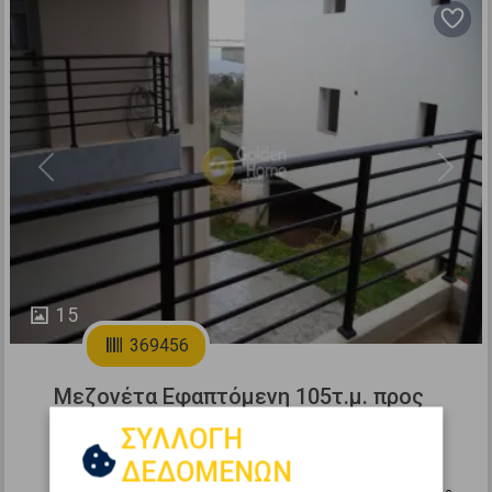
Previous
Next
15
369456
Μεζονέτα Εφαπτόμενη 105τ.μ. προς
πώληση
ΣΥΛΛΟΓΗ
ΑΚΡΑΤΑ - Γκουμαίικα
ΔΕΔΟΜΕΝΩΝ