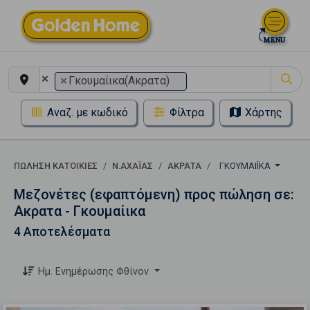
×
×
Γκουμαίικα(Ακρατα)
Αναζ. με κωδικό
Φίλτρα
Χάρτης
ΠΏΛΗΣΗ ΚΑΤΟΙΚΊΕΣ
Ν.ΑΧΑΪΑΣ
ΑΚΡΑΤΑ
ΓΚΟΥΜΑΊΙΚΑ
Μεζονέτες (εφαπτόμενη) προς πώληση σε:
Ακρατα - Γκουμαίικα
4 Αποτελέσματα
Ημ. Ενημέρωσης Φθίνον