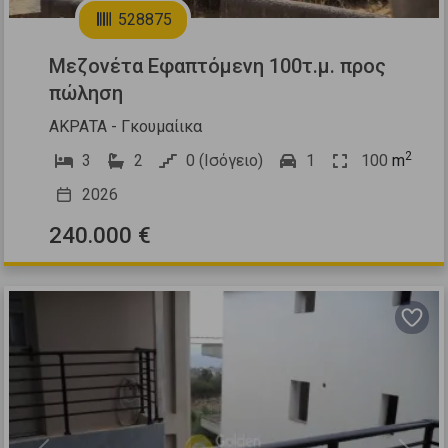
528875
Μεζονέτα Εφαπτόμενη 100τ.μ. προς
πώληση
ΑΚΡΑΤΑ - Γκουμαίικα
2
3
2
0 (Ισόγειο)
1
100
m
2026
240.000 €