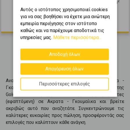
2
2
1
0 (Ισόγειο)
1
105
m
Αυτός ο ιστότοπος χρησιμοποιεί cookies
2010
για να σας βοηθήσει να έχετε μια ανώτερη
110.000 €
εμπειρία περιήγησης στον ιστότοπο
καθώς και να παρέχουμε αποδοτικά τις
υπηρεσίες μας.
Μάθετε περισσότερα...
Αποδοχή όλων
Εμφανίζονται
1-4
από
4
.
Απαγόρευση όλων
Ανακαλύψτε
μεζονέτες (εφαπτόμενη)
σε
Ακρατα -
Περισσότερες επιλογές
Γκουμαίικα
μέσα από το πλούσιο χαρτοφυλάκιο της
Golden Home. Περιηγηθείτε σε
4
αγγελίες για
μεζονέτες
(εφαπτόμενη)
σε
Ακρατα - Γκουμαίικα
και βρείτε
ακριβώς αυτό που αναζητάτε. Συγκεντρώνουμε τις
καλύτερες ευκαιρίες προς
πώληση
, προσφέροντάς σας
επιλογές που καλύπτουν κάθε ανάγκη.