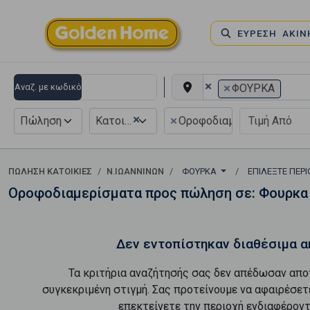
ΕΥΡΕΣΗ ΑΚΙ
×
×
Αναζ. με κωδικό
ΦΟΥΡΚΑ
×
×
Πώληση
Κατοικία
Οροφοδιαμέρισμα
ΠΏΛΗΣΗ ΚΑΤΟΙΚΊΕΣ
Ν.ΙΩΑΝΝΙΝΩΝ
ΦΟΥΡΚΑ
ΕΠΙΛΈΞΤΕ ΠΕΡ
Οροφοδιαμερίσματα προς πώληση σε: Φουρκα
Δεν εντοπίστηκαν διαθέσιμα α
Τα κριτήρια αναζήτησής σας δεν απέδωσαν απο
συγκεκριμένη στιγμή. Σας προτείνουμε να αφαιρέσετ
επεκτείνετε την περιοχή ενδιαφέροντ