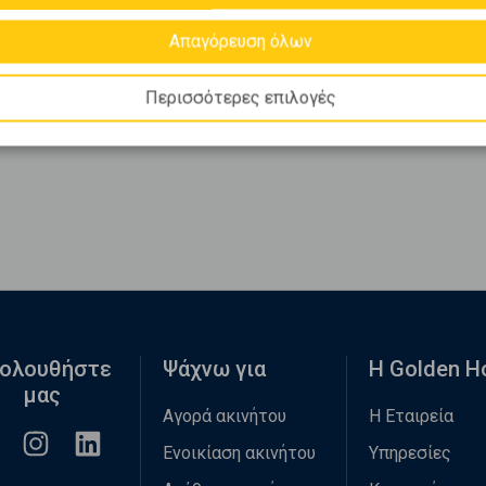
Απαγόρευση όλων
Περισσότερες επιλογές
ολουθήστε
Ψάχνω για
Η Golden 
μας
Αγορά ακινήτου
Η Εταιρεία
Ενοικίαση ακινήτου
Υπηρεσίες