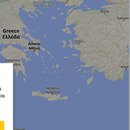
α
και