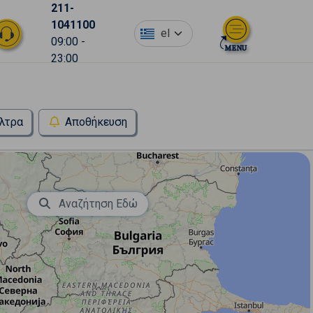
211-
1041100
el
09:00 -
23:00
λτρα
Αποθήκευση
Αναζήτηση Εδώ