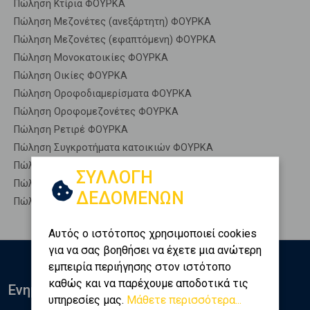
Πώληση Κτίρια ΦΟΥΡΚΑ
Πώληση Μεζονέτες (ανεξάρτητη) ΦΟΥΡΚΑ
Πώληση Μεζονέτες (εφαπτόμενη) ΦΟΥΡΚΑ
Πώληση Μονοκατοικίες ΦΟΥΡΚΑ
Πώληση Οικίες ΦΟΥΡΚΑ
Πώληση Οροφοδιαμερίσματα ΦΟΥΡΚΑ
Πώληση Οροφομεζονέτες ΦΟΥΡΚΑ
Πώληση Ρετιρέ ΦΟΥΡΚΑ
Πώληση Συγκροτήματα κατοικιών ΦΟΥΡΚΑ
Πώληση Υπόγεια ΦΟΥΡΚΑ
ΣΥΛΛΟΓΗ
Πώληση Υπόσκαφα ΦΟΥΡΚΑ
ΔΕΔΟΜΕΝΩΝ
Πώληση Υπολ. υψουν ΦΟΥΡΚΑ
Αυτός ο ιστότοπος χρησιμοποιεί cookies
για να σας βοηθήσει να έχετε μια ανώτερη
εμπειρία περιήγησης στον ιστότοπο
καθώς και να παρέχουμε αποδοτικά τις
Ενημερωθείτε
υπηρεσίες μας.
Μάθετε περισσότερα...