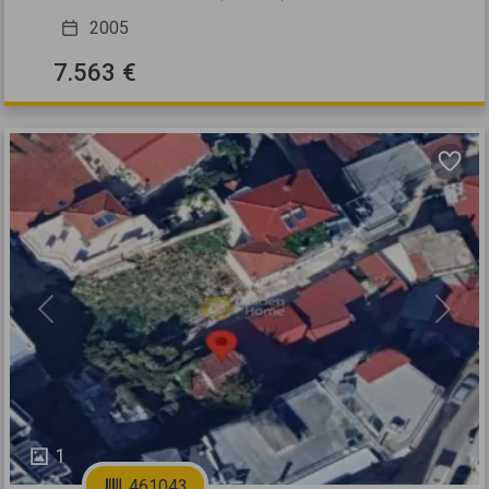
2005
7.563 €
Previous
Next
1
461043