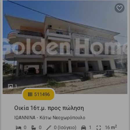
Previous
Next
1
511496
Οικία 16τ.μ. προς πώληση
ΙΩΑΝΝΙΝΑ - Κάτω Νεοχωρόπουλο
2
0
0
0 (Ισόγειο)
1
16
m