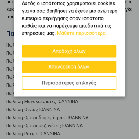
αυτό που αναζητάτε. Συγκεντρώνουμε τις καλύτερες
Αυτός ο ιστότοπος χρησιμοποιεί cookies
ευκαιρίες προς
πώληση
, προσφέροντάς σας επιλογές
για να σας βοηθήσει να έχετε μια ανώτερη
που καλύπτουν κάθε ανάγκη.
εμπειρία περιήγησης στον ιστότοπο
καθώς και να παρέχουμε αποδοτικά τις
Παρόμοιες αναζητήσεις
υπηρεσίες μας.
Μάθετε περισσότερα...
Πώληση Κατοικίες ΙΩΑΝΝΙΝΑ
Αποδοχή όλων
Πώληση Αποθήκες ΙΩΑΝΝΙΝΑ
Πώληση Γκαρσονιέρες ΙΩΑΝΝΙΝΑ
Απαγόρευση όλων
Πώληση Διαμερίσματα ΙΩΑΝΝΙΝΑ
Πώληση Κτίρια ΙΩΑΝΝΙΝΑ
Περισσότερες επιλογές
Πώληση Μεζονέτες (ανεξάρτητη) ΙΩΑΝΝΙΝΑ
Πώληση Μεζονέτες (εφαπτόμενη) ΙΩΑΝΝΙΝΑ
Πώληση Μονοκατοικίες ΙΩΑΝΝΙΝΑ
Πώληση Οικίες ΙΩΑΝΝΙΝΑ
Πώληση Οροφοδιαμερίσματα ΙΩΑΝΝΙΝΑ
Πώληση Οροφομεζονέτες ΙΩΑΝΝΙΝΑ
Πώληση Ρετιρέ ΙΩΑΝΝΙΝΑ