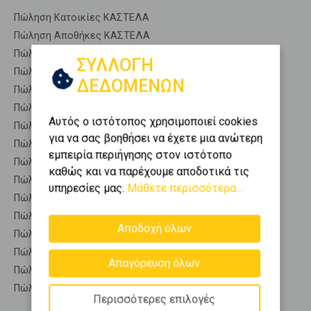
Πώληση Κατοικίες ΚΑΣΤΕΛΑ
Πώληση Αποθήκες ΚΑΣΤΕΛΑ
Πώληση Γκαρσονιέρες ΚΑΣΤΕΛΑ
ΣΥΛΛΟΓΗ
Πώληση Διαμερίσματα ΚΑΣΤΕΛΑ
ΔΕΔΟΜΕΝΩΝ
Πώληση Κτίρια ΚΑΣΤΕΛΑ
Πώληση Μεζονέτες (ανεξάρτητη) ΚΑΣΤΕΛΑ
Αυτός ο ιστότοπος χρησιμοποιεί cookies
Πώληση Μεζονέτες (εφαπτόμενη) ΚΑΣΤΕΛΑ
για να σας βοηθήσει να έχετε μια ανώτερη
Πώληση Μονοκατοικίες ΚΑΣΤΕΛΑ
εμπειρία περιήγησης στον ιστότοπο
Πώληση Οικίες ΚΑΣΤΕΛΑ
καθώς και να παρέχουμε αποδοτικά τις
Πώληση Οροφοδιαμερίσματα ΚΑΣΤΕΛΑ
υπηρεσίες μας.
Μάθετε περισσότερα...
Πώληση Οροφομεζονέτες ΚΑΣΤΕΛΑ
Πώληση Ρετιρέ ΚΑΣΤΕΛΑ
Αποδοχή όλων
Πώληση Συγκροτήματα κατοικιών ΚΑΣΤΕΛΑ
Πώληση Υπόγεια ΚΑΣΤΕΛΑ
Απαγόρευση όλων
Πώληση Υπόσκαφα ΚΑΣΤΕΛΑ
Πώληση Υπολ. υψουν ΚΑΣΤΕΛΑ
Περισσότερες επιλογές