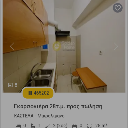
Previous
Next
8
465202
Γκαρσονιέρα 28τ.μ. προς πώληση
ΚΑΣΤΕΛΑ - Μικρολίμανο
2
0
1
2 (2ος)
0
28
m